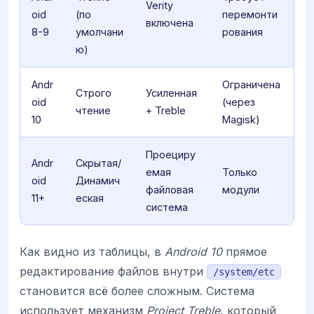
Verity
oid
(по
перемонти
включена
8-9
умолчани
рования
ю)
Andr
Ограничена
Строго
Усиленная
oid
(через
чтение
+ Treble
10
Magisk)
Проециру
Andr
Скрытая/
емая
Только
oid
Динамич
файловая
модули
11+
еская
система
Как видно из таблицы, в
Android 10
прямое
редактирование файлов внутри
/system/etc
становится всё более сложным. Система
использует механизм
Project Treble
, который