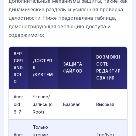
дополнительные механизмы защиты, такие как
динамические разделы и усиленная проверка
целостности. Ниже представлена таблица,
демонстрирующая эволюцию доступа и
содержимого:
ВЕР
ВОЗМОЖН
СИЯ
ДОСТУП
ЗАЩИТА
ОСТЬ
AND
К
ФАЙЛОВ
РЕДАКТИР
ROI
/SYSTEM
ОВАНИЯ
D
Andr
Чтение/
oid
Запись (с
Базовая
Высокая
6-7
Root)
Только
Andr
чтение
Требует