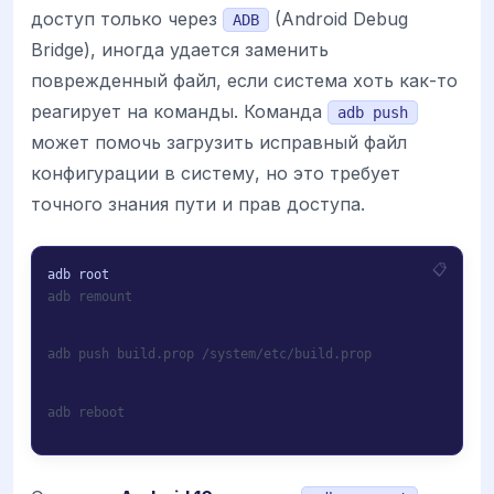
доступ только через
(Android Debug
ADB
Bridge), иногда удается заменить
поврежденный файл, если система хоть как-то
реагирует на команды. Команда
adb push
может помочь загрузить исправный файл
конфигурации в систему, но это требует
точного знания пути и прав доступа.
adb remount
adb push build.prop /system/etc/build.prop
adb reboot