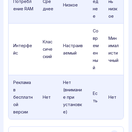
Потребл
Сре
ед
нь
Низкое
ение RAM
днее
не
низк
е
ое
Со
вр
Мин
Клас
Интерфе
Настраив
ем
имал
сиче
йс
аемый
ен
исти
ский
ны
чный
й
Реклама
Нет
в
(внимани
Ес
бесплатн
Нет
е при
Нет
ть
ой
установк
версии
е)