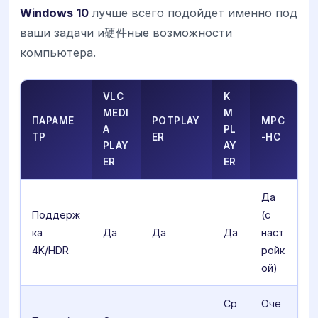
Windows 10
лучше всего подойдет именно под
ваши задачи и硬件ные возможности
компьютера.
VLC
K
MEDI
M
ПАРАМЕ
POTPLAY
MPC
A
PL
ТР
ER
-HC
PLAY
AY
ER
ER
Да
Поддерж
(с
ка
Да
Да
Да
наст
4K/HDR
ройк
ой)
Ср
Оче