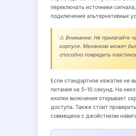
переключать источники сигнала,
подключения альтернативных ус
⚠️ Внимание: Не прилагайте 
корпусе. Механизм может быть
способно повредить пластико
Если стандартное нажатие не в
питания на 5–10 секунд. На не
кнопки включения открывает ск
доступа. Также стоит проверит
совмещена с джойстиком навига