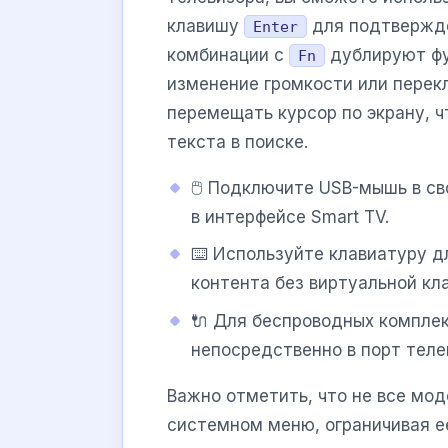
клавишу
для подтвержде
Enter
комбинации с
дублируют фун
Fn
изменение громкости или перек
перемещать курсор по экрану, ч
текста в поиске.
🖱️ Подключите USB-мышь в с
в интерфейсе Smart TV.
⌨️ Используйте клавиатуру дл
контента без виртуальной кл
🔌 Для беспроводных компле
непосредственно в порт телев
Важно отметить, что не все мо
системном меню, ограничивая е