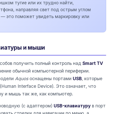
ишком тугие или их трудно найти,
тфона, направляя свет под острым углом
 — это поможет увидеть маркировку или
виатуры и мыши
собов получить полный контроль над
Smart TV
чение обычной компьютерной периферии.
модели
Aquos
оснащены портами
USB
, которые
uman Interface Device). Это означает, что
у и мышь так же, как компьютер.
роводную (с адаптером)
USB-клавиатуру
в порт
овать стрелки для навигации по меню, а