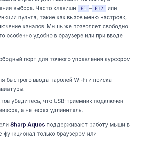
ния выбора. Часто клавиши
–
или
F1
F12
кции пульта, такие как вызов меню настроек,
лючение каналов. Мышь же позволяет свободно
то особенно удобно в браузере или при вводе
вободный порт для точного управления курсором
я быстрого ввода паролей Wi-Fi и поиска
авиатуры.
ктов убедитесь, что USB-приемник подключен
изора, а не через удлинитель.
дели
Sharp Aquos
поддерживают работу мыши в
е функционал только браузером или