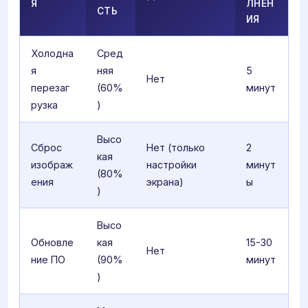
Я
ЛНЕН
СТЬ
ИЯ
Холодна
Сред
я
няя
5
Нет
перезаг
(60%
минут
рузка
)
Высо
Сброс
Нет (только
2
кая
изображ
настройки
минут
(80%
ения
экрана)
ы
)
Высо
Обновле
кая
15-30
Нет
ние ПО
(90%
минут
)