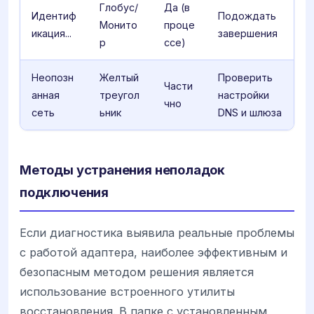
Глобус/
Да (в
Идентиф
Подождать
Монито
проце
икация...
завершения
р
ссе)
Неопозн
Желтый
Проверить
Части
анная
треугол
настройки
чно
сеть
ьник
DNS и шлюза
Методы устранения неполадок
подключения
Если диагностика выявила реальные проблемы
с работой адаптера, наиболее эффективным и
безопасным методом решения является
использование встроенного утилиты
восстановления. В папке с установленным