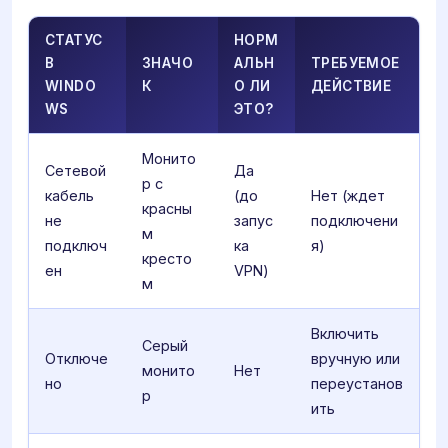
СТАТУС
НОРМ
В
ЗНАЧО
АЛЬН
ТРЕБУЕМОЕ
WINDO
К
О ЛИ
ДЕЙСТВИЕ
WS
ЭТО?
Монито
Сетевой
Да
р с
кабель
(до
Нет (ждет
красны
не
запус
подключени
м
подключ
ка
я)
кресто
ен
VPN)
м
Включить
Серый
Отключе
вручную или
монито
Нет
но
переустанов
р
ить