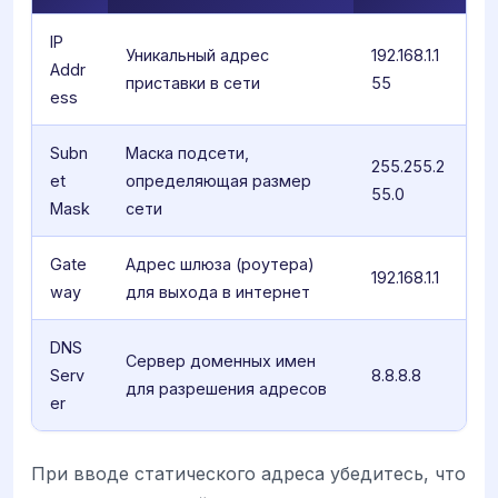
IP
Уникальный адрес
192.168.1.1
Addr
приставки в сети
55
ess
Subn
Маска подсети,
255.255.2
et
определяющая размер
55.0
Mask
сети
Gate
Адрес шлюза (роутера)
192.168.1.1
way
для выхода в интернет
DNS
Сервер доменных имен
Serv
8.8.8.8
для разрешения адресов
er
При вводе статического адреса убедитесь, что