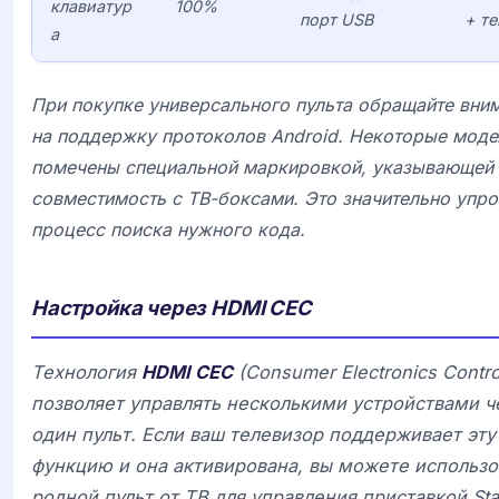
клавиатур
100%
порт USB
+ те
а
При покупке универсального пульта обращайте вни
на поддержку протоколов
Android
. Некоторые моде
помечены специальной маркировкой, указывающей 
совместимость с ТВ-боксами. Это значительно упр
процесс поиска нужного кода.
Настройка через HDMI CEC
Технология
HDMI CEC
(Consumer Electronics Contro
позволяет управлять несколькими устройствами ч
один пульт. Если ваш телевизор поддерживает эту
функцию и она активирована, вы можете использо
родной пульт от ТВ для управления приставкой
St