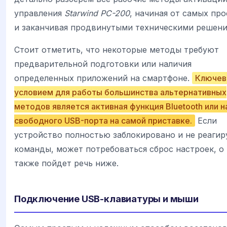
управления
Starwind PC-200
, начиная от самых пр
и заканчивая продвинутыми техническими решени
Стоит отметить, что некоторые методы требуют
предварительной подготовки или наличия
определенных приложений на смартфоне.
Ключе
условием для работы большинства альтернативных
методов является активная функция Bluetooth или н
свободного USB-порта на самой приставке.
Если
устройство полностью заблокировано и не реагир
команды, может потребоваться сброс настроек, о
также пойдет речь ниже.
Подключение USB-клавиатуры и мыши