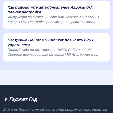
Как подключить автообновление Авроры ОС:
полная настройка
Инструкция по активации автоматического обновления
Авроры ОС. Настройка репозиториев, работа с коман
Настройка GeForce 920M: как повысить FPS и
убрать лаги
Полный гайд по оптимизации Nvidia GeForce 920M.
Секреты драйверов, разгон через MSI Afterburner и пр
📱 Гаджет Гид
Всё о выборе и тонкой настройке современных гаджетов