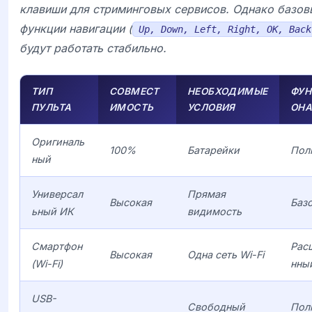
клавиши для стриминговых сервисов. Однако базов
функции навигации (
Up, Down, Left, Right, OK, Back
будут работать стабильно.
ТИП
СОВМЕСТ
НЕОБХОДИМЫЕ
ФУН
ПУЛЬТА
ИМОСТЬ
УСЛОВИЯ
ОН
Оригиналь
100%
Батарейки
Пол
ный
Универсал
Прямая
Высокая
Баз
ьный ИК
видимость
Смартфон
Рас
Высокая
Одна сеть Wi-Fi
(Wi-Fi)
нны
USB-
Свободный
Пол