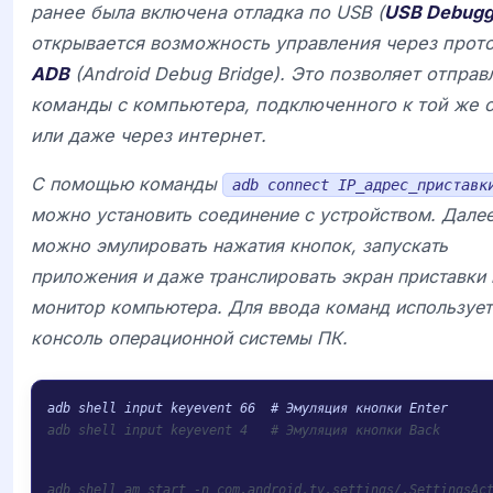
ранее была включена отладка по USB (
USB Debugg
открывается возможность управления через прот
ADB
(Android Debug Bridge). Это позволяет отправ
команды с компьютера, подключенного к той же с
или даже через интернет.
С помощью команды
adb connect IP_адрес_приставк
можно установить соединение с устройством. Дале
можно эмулировать нажатия кнопок, запускать
приложения и даже транслировать экран приставки 
монитор компьютера. Для ввода команд использует
консоль операционной системы ПК.
adb shell input keyevent 4   # Эмуляция кнопки Back
adb shell am start -n com.android.tv.settings/.SettingsAc