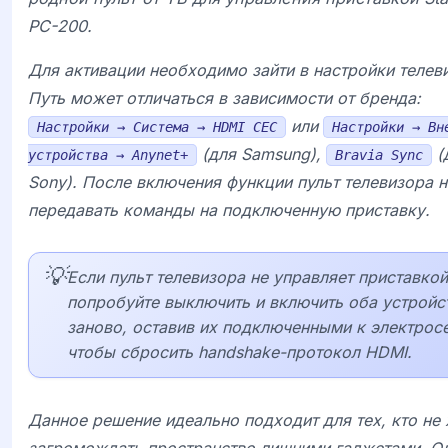
PC-200.
Для активации необходимо зайти в настройки телев
Путь может отличаться в зависимости от бренда:
или
Настройки → Система → HDMI CEC
Настройки → Вн
(для Samsung),
(
устройства → Anynet+
Bravia Sync
Sony). После включения функции пульт телевизора н
передавать команды на подключенную приставку.
💡
Если пульт телевизора не управляет приставкой
попробуйте выключить и включить оба устройс
заново, оставив их подключенными к электросе
чтобы сбросить handshake-протокол HDMI.
Данное решение идеально подходит для тех, кто не 