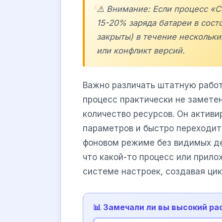
⚠️ Внимание: Если процесс «
15-20% заряда батареи в сост
закрыты) в течение нескольки
или конфликт версий.
Важно различать штатную работ
процесс практически не замете
количество ресурсов. Он актив
параметров и быстро переходит
фоновом режиме без видимых де
что какой-то процесс или прило
системе настроек, создавая цик
📊 Замечали ли вы высокий р