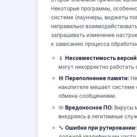
Некоторые программы, особенно
системе (лаунчеры, виджеты пог
неправильно взаимодействовать
запрашивать изменение настрое
к зависанию процесса обработк
📱
Несовместимость версий
могут некорректно работать 
💾
Переполнение памяти:
Не
накопителе мешает системе 
обмена сообщениями.
🦠
Вредоносное ПО:
Вирусы м
внедряясь в легитимные служ
🔧
Ошибки при рутировании:
должной квалификации часто