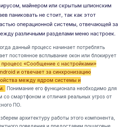
 вирусом, майнером или скрытым шпионским
в паниковать не стоит, так как этот
частью операционной системы, отвечающей за
ежду различными разделами меню настроек.
огда данный процесс начинает потреблять
ает постоянное всплывание окон или блокирует
 процесс «Сообщение с настройками»
ndroid и отвечает за синхронизацию
ройства между ядром системы и
м.
Понимание его функционала необходимо для
м со смартфоном и отличия реальных угроз от
ного ПО.
азберем архитектуру работы этого компонента,
ектного поведения и предоставим пошаговые