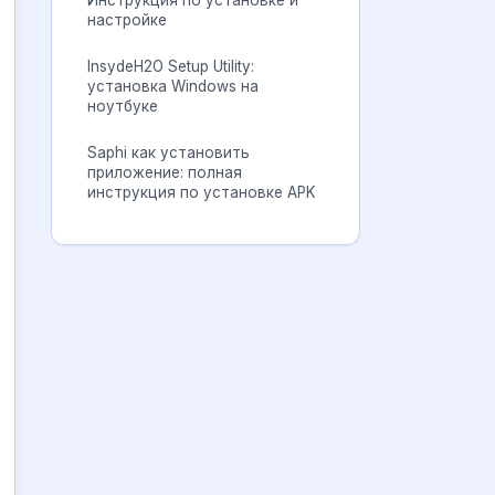
Инструкция по установке и
настройке
InsydeH2O Setup Utility:
установка Windows на
ноутбуке
Saphi как установить
приложение: полная
инструкция по установке APK