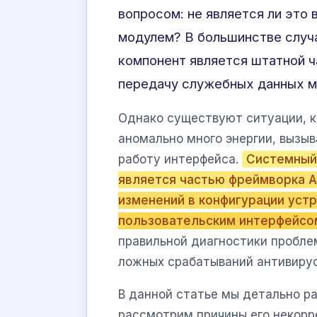
вопросом: не является ли это
модулем? В большинстве случае
компонент является штатной 
передачу служебных данных м
Однако существуют ситуации, к
аномально много энергии, вызыв
работу интерфейса.
Системный
является частью фреймворка A
изменений в конфигурации уст
пользовательским интерфейсо
правильной диагностики пробле
ложных срабатываний антивирус
В данной статье мы детально р
рассмотрим причины его некорр