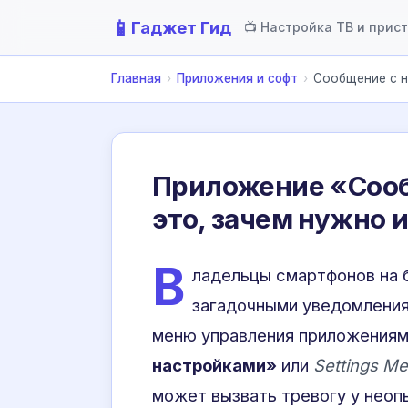
📱
Гаджет Гид
📺 Настройка ТВ и прис
Главная
›
Приложения и софт
›
Сообщение с н
Приложение «Сооб
это, зачем нужно 
В
ладельцы смартфонов на б
загадочными уведомления
меню управления приложениям
настройками»
или
Settings M
может вызвать тревогу у неоп