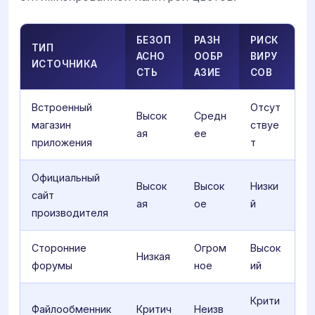
БЕЗОП
РАЗН
РИСК
ТИП
АСНО
ООБР
ВИРУ
ИСТОЧНИКА
СТЬ
АЗИЕ
СОВ
Встроенный
Отсут
Высок
Средн
магазин
ствуе
ая
ее
приложения
т
Официальный
Высок
Высок
Низки
сайт
ая
ое
й
производителя
Сторонние
Огром
Высок
Низкая
форумы
ное
ий
Крити
Файлообменник
Критич
Неизв