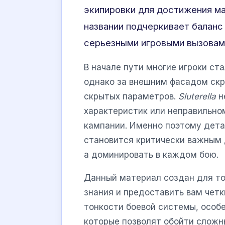
экипировки для достижения м
названии подчеркивает балан
серьезными игровыми вызовам
В начале пути многие игроки с
однако за внешним фасадом скр
скрытых параметров.
Sluterella
н
характеристик или неправильно
кампании. Именно поэтому дета
становится критически важным д
а доминировать в каждом бою.
Данный материал создан для то
знания и предоставить вам чет
тонкости боевой системы, особ
которые позволят обойти сложн