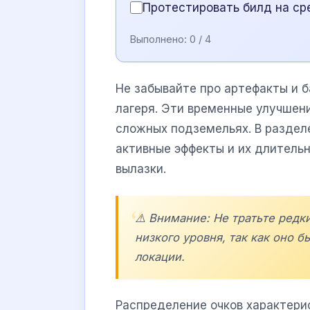
Протестировать билд на ср
Выполнено:
0
/ 4
Не забывайте про артефакты и 
лагеря. Эти временные улучше
сложных подземельях. В разде
активные эффекты и их длитель
вылазки.
⚠️ Внимание: Не тратьте редк
низкого уровня, так как оно 
локации.
Распределение очков характери