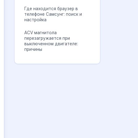
Где находится браузер в
телефоне Самсунг: поиск и
настройка
ACV магнитола
перезагружается при
выключенном двигателе:
причины