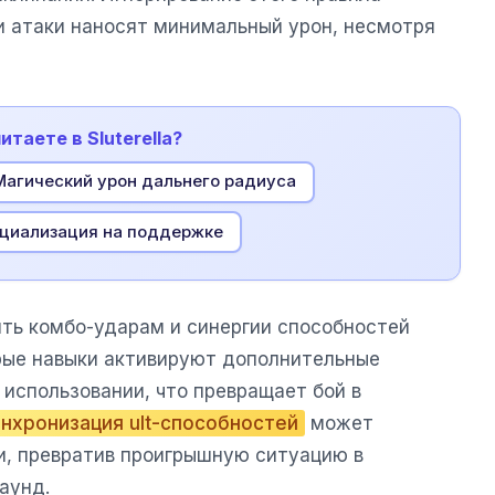
ши атаки наносят минимальный урон, несмотря
итаете в Sluterella?
Магический урон дальнего радиуса
циализация на поддержке
ть комбо-ударам и синергии способностей
рые навыки активируют дополнительные
использовании, что превращает бой в
нхронизация ult-способностей
может
и, превратив проигрышную ситуацию в
аунд.