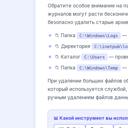
Обратите особое внимание на пап
журналов могут расти бесконечн
безопасно удалить старые архив
📁 Папка
— 
C:\Windows\Logs
📁 Директория
C:\inetpub\lo
📁 Каталог
— прове
C:\Users
📁 Папка
— 
C:\Windows\Temp
При удалении больших файлов об
который используется службой,
ручным удалением файлов данных
📊 Какой инструмент вы испол