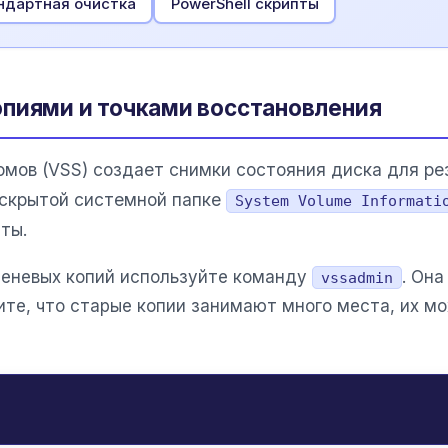
ндартная очистка
PowerShell скрипты
пиями и точками восстановления
омов (VSS) создает снимки состояния диска для р
в скрытой системной папке
System Volume Informati
ты.
еневых копий используйте команду
. Она
vssadmin
те, что старые копии занимают много места, их м