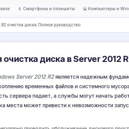
тавок
📱 Смартфоны и планшеты
💻 Компьютеры и Wi
2 R2 очистка диска: Полное руководство
очистка диска в Server 2012 
dows Server 2012 R2
является надежным фундаме
коплению временных файлов и системного мусора
сть сервера падает, а службы могут начать рабо
ка места может привести к невозможности запу
гулярно проводить обслуживание дискового простр