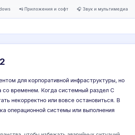
ndows
📲 Приложения и софт
🎧 Звук и мультимедиа
R2
нтом для корпоративной инфраструктуры, но
 со временем. Когда системный раздел C
тать некорректно или вовсе остановиться. В
ска операционной системы или выполнения
анства, чтобы избежать аварийных ситуаций.