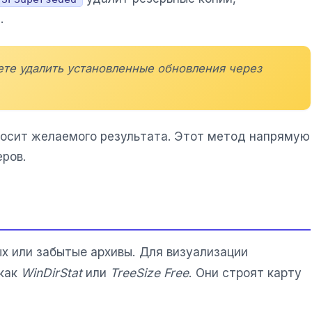
.
те удалить установленные обновления через
иносит желаемого результата. Этот метод напрямую
ров.
х или забытые архивы. Для визуализации
 как
WinDirStat
или
TreeSize Free
. Они строят карту