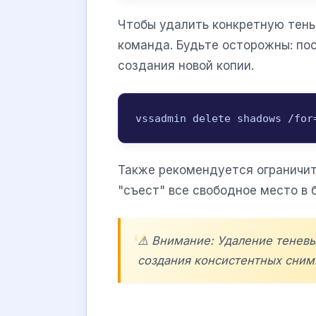
Чтобы удалить конкретную тень,
команда. Будьте осторожны: по
создания новой копии.
vssadmin delete shadows /for
Также рекомендуется ограничит
"съест" все свободное место в б
⚠️ Внимание: Удаление тенев
создания консистентных сним