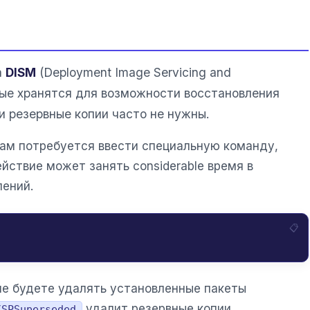
а
DISM
(Deployment Image Servicing and
рые хранятся для возможности восстановления
и резервные копии часто не нужны.
ам потребуется ввести специальную команду,
йствие может занять considerable время в
лений.
не будете удалять установленные пакеты
удалит резервные копии,
/SPSuperseded