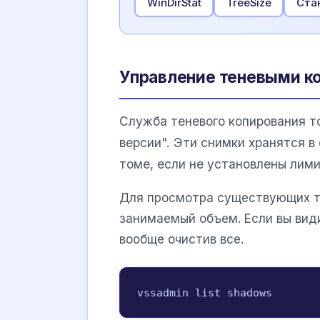
WinDirStat
TreeSize
Ста
Управление теневыми ко
Служба теневого копирования т
версии". Эти снимки хранятся 
томе, если не установлены лими
Для просмотра существующих т
занимаемый объем. Если вы види
вообще очистив все.
vssadmin list shadows