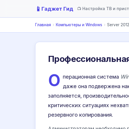
📱
Гаджет Гид
📺 Настройка ТВ и прис
Главная
›
Компьютеры и Windows
›
Server 201
Профессиональная 
О
перационная система
Win
даже она подвержена на
заполняется, производительно
критических ситуациях нехват
резервного копирования.
Администраторам необходимо ре