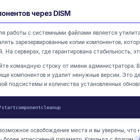
онентов через DISM
я работы с системными файлами является утилит
алять зарезервированные копии компонентов, кото
. На серверах, где гарантирована стабильность, эт
йте командную строку от имени администратора. В
ще компонентов и удалит ненужные версии. Это де
вой подсистемы и количества установленных обнов
/startcomponentcleanup
возможное освобождение места и вы уверены, что 
ь более агрессивный параметр. Команда с флагом