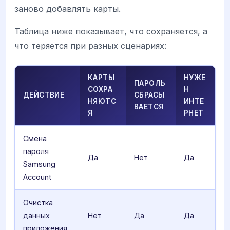
заново добавлять карты.
Таблица ниже показывает, что сохраняется, а
что теряется при разных сценариях:
КАРТЫ
НУЖЕ
ПАРОЛЬ
СОХРА
Н
ДЕЙСТВИЕ
СБРАСЫ
НЯЮТС
ИНТЕ
ВАЕТСЯ
Я
РНЕТ
Смена
пароля
Да
Нет
Да
Samsung
Account
Очистка
данных
Нет
Да
Да
приложения