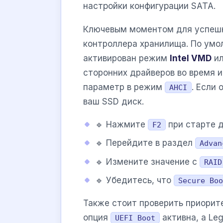
настройки конфигурации SATA.
Ключевым моментом для успешн
контроллера хранилища. По умо
активирован режим
Intel VMD
и
сторонних драйверов во время 
параметр в режим
. Если
AHCI
ваш SSD диск.
🔹 Нажмите
при старте д
F2
🔹 Перейдите в раздел
Advan
🔹 Измените значение с
RAID
🔹 Убедитесь, что
Secure Boo
Также стоит проверить приорит
опция
активна, а Le
UEFI Boot