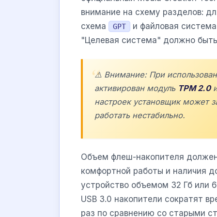
внимание на схему разделов: дл
схема
и файловая систем
GPT
"Целевая система" должно быть 
⚠️ Внимание: При использован
активирован модуль
TPM 2.0
и
настроек установщик может з
работать нестабильно.
Объем флеш-накопителя должен 
комфортной работы и наличия д
устройство объемом 32 Гб или 6
USB 3.0 накопители сократят вр
раз по сравнению со старыми с