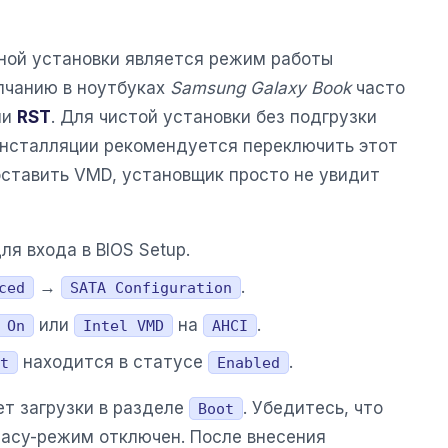
ой установки является режим работы
лчанию в ноутбуках
Samsung Galaxy Book
часто
ли
RST
. Для чистой установки без подгрузки
инсталляции рекомендуется переключить этот
 оставить VMD, установщик просто не увидит
ля входа в BIOS Setup.
→
.
ced
SATA Configuration
или
на
.
 On
Intel VMD
AHCI
находится в статусе
.
t
Enabled
ет загрузки в разделе
. Убедитесь, что
Boot
gacy-режим отключен. После внесения