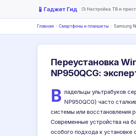
📱
Гаджет Гид
📺 Настройка ТВ и прис
Главная
›
Смартфоны и планшеты
›
Samsung N
Переустановка Wi
NP950QCG: экспер
В
ладельцы ультрабуков се
NP950QCG) часто сталки
системы или восстановления р
Современные устройства на баз
особого подхода к установке 