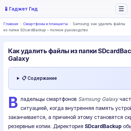
📱
☰
Гаджет Гид
Главная
›
Смартфоны и планшеты
›
Samsung: как удалить файлы
из папки SDcardBackup – полное руководство
Как удалить файлы из папки SDcardBa
Galaxy
📋 Содержание
В
ладельцы смартфонов
Samsung Galaxy
част
ситуацией, когда внутренняя память устро
заканчивается, а причиной этому становятся с
резервные копии. Директория
SDcardBackup
обы