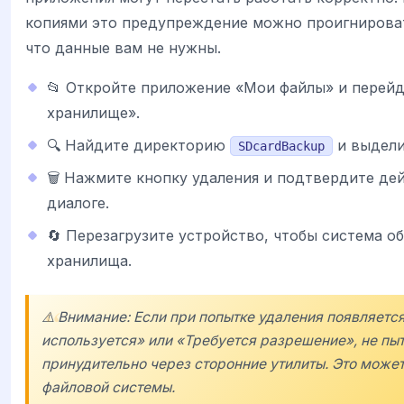
копиями это предупреждение можно проигнироват
что данные вам не нужны.
📂 Откройте приложение «Мои файлы» и перейд
хранилище».
🔍 Найдите директорию
и выдели
SDcardBackup
🗑️ Нажмите кнопку удаления и подтвердите де
диалоге.
🔄 Перезагрузите устройство, чтобы система о
хранилища.
⚠️ Внимание: Если при попытке удаления появляет
используется» или «Требуется разрешение», не пы
принудительно через сторонние утилиты. Это може
файловой системы.