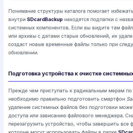
Понимание структуры каталога помогает избежат
внутри
SDcardBackup
находятся подпапки с назв
системных компонентов. Если вы видите там фай
или архивы с датами старых обновлений, их удале
создаст новые временные файлы только при сле
обновлении.
Подготовка устройства к очистке системны
Прежде чем приступать к радикальным мерам по
необходимо правильно подготовить смартфон
Sa
удаление системных файлов без подготовки може
доступа или зависанию файлового менеджера. Сн
перезагрузить устройство, чтобы завершить все 
которые могут использовать файлы в папке
SDcar