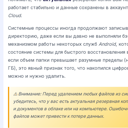
работает стабильно и данные сохранены в аккаун
Cloud
.
Системные процессы иногда продолжают записыв
директорию, даже если вы давно не выполняли бэк
механизмом работы некоторых служб
Android
, ко
состояние системы для быстрого восстановления в
если объем папки превышает разумные пределы (н
ГБ), это явный признак того, что накопился цифр
можно и нужно удалить.
⚠️ Внимание: Перед удалением любых файлов из си
убедитесь, что у вас есть актуальная резервная к
и документов в облаке или на компьютере. Ошибоч
файлов может привести к потере данных.