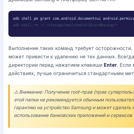
adb shell rm -r /storage/emulated/0/SDcardBackup/*
Выполнение таких команд требует осторожности.
может привести к удалению не тех данных. Всегда
директории перед нажатием клавиши
Enter
. Если
действиях, лучше ограничиться стандартными мет
⚠️ Внимание: Получение root-прав (прав суперполь
этой папки не рекомендуется обычным пользовател
гарантию на устройство
Samsung
и может сделать
использование банковских приложений и сервисов 