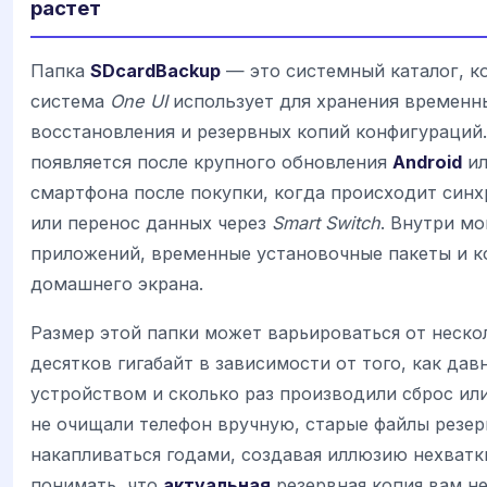
растет
Папка
SDcardBackup
— это системный каталог, к
система
One UI
использует для хранения временн
восстановления и резервных копий конфигураций.
появляется после крупного обновления
Android
ил
смартфона после покупки, когда происходит синх
или перенос данных через
Smart Switch
. Внутри мо
приложений, временные установочные пакеты и к
домашнего экрана.
Размер этой папки может варьироваться от неско
десятков гигабайт в зависимости от того, как дав
устройством и сколько раз производили сброс или
не очищали телефон вручную, старые файлы резер
накапливаться годами, создавая иллюзию нехватк
понимать, что
актуальная
резервная копия вам не