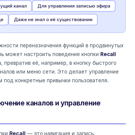
дущий канал
Для управления записью эфира
ще
Даже не знал о её существовании
жности переназначения функций в продвинутых
ль может настроить поведение кнопки
Recall
, превратив её, например, в кнопку быстрого
аналов или меню сети. Это делает управление
 под конкретные привычки пользователя.
ючение каналов и управление
опки
Recall
— это навигация и запись.