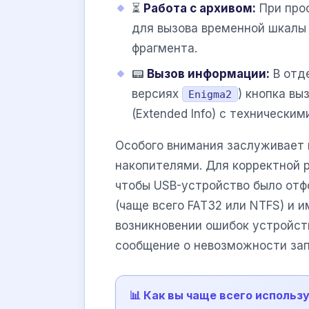
⏳
Работа с архивом:
При про
для вызова временной шкалы 
фрагмента.
📟
Вызов информации:
В отд
версиях
) кнопка в
Enigma2
(Extended Info) с технически
Особого внимания заслуживает 
накопителями. Для корректной 
чтобы USB-устройство было отф
(чаще всего FAT32 или NTFS) и 
возникновении ошибок устройст
сообщение о невозможности зап
📊 Как вы чаще всего использу