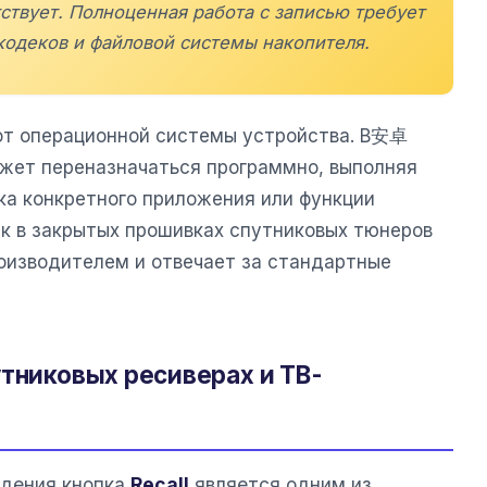
ствует. Полноценная работа с записью требует
одеков и файловой системы накопителя.
 от операционной системы устройства. В安卓
ожет переназначаться программно, выполняя
ка конкретного приложения или функции
как в закрытых прошивках спутниковых тюнеров
оизводителем и отвечает за стандартные
утниковых ресиверах и ТВ-
идения кнопка
Recall
является одним из