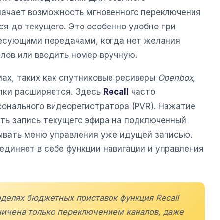
значает возможность мгновенного переключения
ся до текущего. Это особенно удобно при
есующими передачами, когда нет желания
лов или вводить номер вручную.
мах, таких как спутниковые ресиверы
Openbox
,
опки расширяется. Здесь
Recall
часто
сонального видеорегистратора (PVR). Нажатие
ть запись текущего эфира на подключенный
ывать меню управления уже идущей записью.
единяет в себе функции навигации и управления
оделях бюджетных приставок функция Recall
ичена только переключением каналов, даже