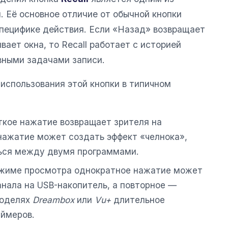
. Её основное отличие от обычной кнопки
специфике действия. Если «Назад» возвращает
вает окна, то Recall работает с историей
вными задачами записи.
использования этой кнопки в типичном
кое нажатие возвращает зрителя на
нажатие может создать эффект «челнока»,
ься между двумя программами.
жиме просмотра однократное нажатие может
анала на USB-накопитель, а повторное —
моделях
Dreambox
или
Vu+
длительное
ймеров.