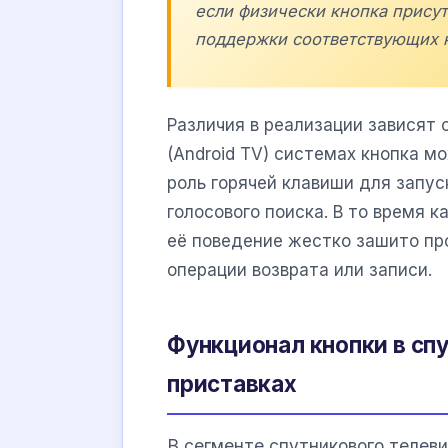
если физически кнопка присут
поддержки соответствующих к
Различия в реализации зависят
(Android TV) системах кнопка м
роль горячей клавиши для запус
голосового поиска. В то время 
её поведение жестко зашито пр
операции возврата или записи.
Функционал кнопки в сп
приставках
В сегменте спутникового телев