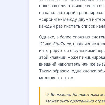
пользователя это чаще всего о
на канал, который транслировал
«серфинге» между двумя интер
каждый раз листать список кана
Однако, в более сложных систе
GI
или
StarTrack
, назначение кн
интегрируется с функциями пер
этой клавиши может инициирова
внешний накопитель или же выз
Таким образом, одна кнопка объ
медиаконтентом.
⚠️ Внимание: На некоторых м
может быть программно огран