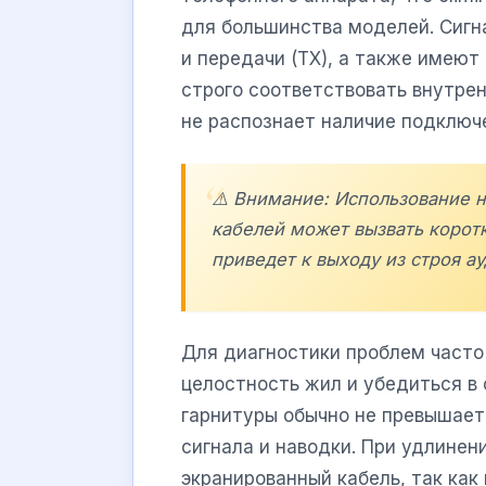
для большинства моделей. Сигн
и передачи (TX), а также имею
строго соответствовать внутрен
не распознает наличие подключ
⚠️ Внимание: Использование 
кабелей может вызвать коротк
приведет к выходу из строя а
Для диагностики проблем часто
целостность жил и убедиться в
гарнитуры обычно не превышает
сигнала и наводки. При удлине
экранированный кабель, так ка