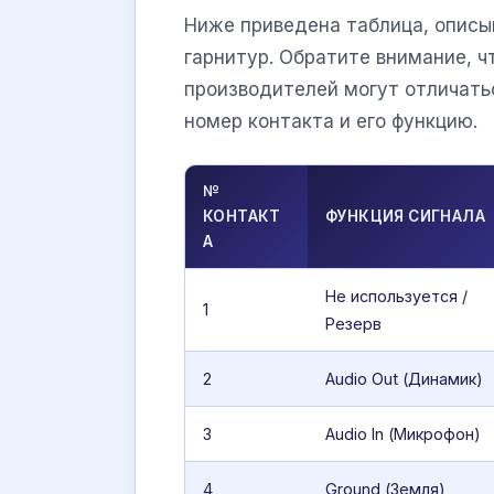
Ниже приведена таблица, опис
гарнитур. Обратите внимание, ч
производителей могут отличать
номер контакта и его функцию.
№
КОНТАКТ
ФУНКЦИЯ СИГНАЛА
А
Не используется /
1
Резерв
2
Audio Out (Динамик)
3
Audio In (Микрофон)
4
Ground (Земля)