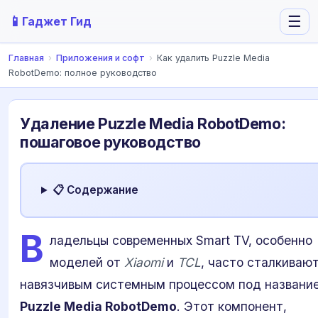
📱
☰
Гаджет Гид
Главная
›
Приложения и софт
›
Как удалить Puzzle Media
RobotDemo: полное руководство
Удаление Puzzle Media RobotDemo:
пошаговое руководство
📋 Содержание
В
ладельцы современных Smart TV, особенно
моделей от
Xiaomi
и
TCL
, часто сталкиваю
навязчивым системным процессом под названи
Puzzle Media RobotDemo
. Этот компонент,