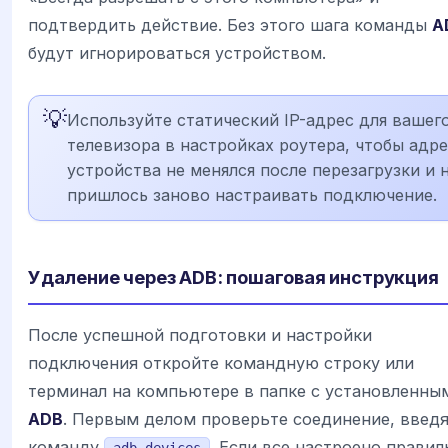
подтвердить действие. Без этого шага команды
A
будут игнорироваться устройством.
💡
Используйте статический IP-адрес для вашег
телевизора в настройках роутера, чтобы адр
устройства не менялся после перезагрузки и 
пришлось заново настраивать подключение.
Удаление через ADB: пошаговая инструкция
После успешной подготовки и настройки
подключения откройте командную строку или
терминал на компьютере в папке с установленны
ADB
. Первым делом проверьте соединение, введ
команду
. Если все настроено правил
adb devices