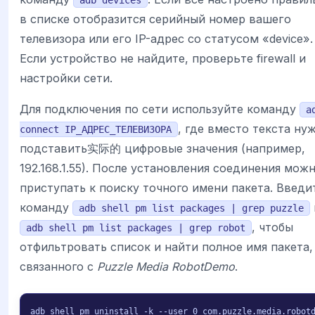
в списке отобразится серийный номер вашего
телевизора или его IP-адрес со статусом «device».
Если устройство не найдите, проверьте firewall и
настройки сети.
Для подключения по сети используйте команду
a
, где вместо текста ну
connect IP_АДРЕС_ТЕЛЕВИЗОРА
подставить实际的 цифровые значения (например,
192.168.1.55). После установления соединения мож
приступать к поиску точного имени пакета. Введи
команду
adb shell pm list packages | grep puzzle
, чтобы
adb shell pm list packages | grep robot
отфильтровать список и найти полное имя пакета,
связанного с
Puzzle Media RobotDemo
.
adb shell pm uninstall -k --user 0 com.puzzle.media.robot