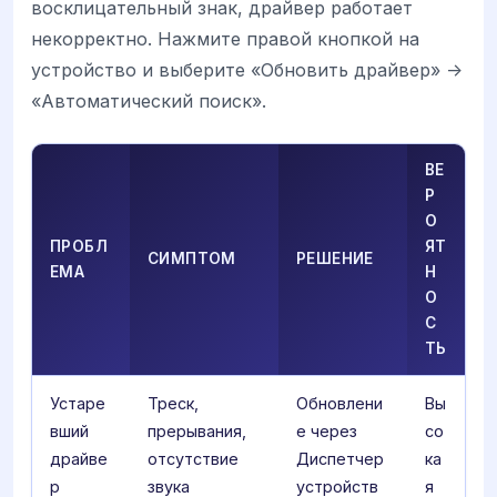
восклицательный знак, драйвер работает
некорректно. Нажмите правой кнопкой на
устройство и выберите «Обновить драйвер» ->
«Автоматический поиск».
ВЕ
Р
О
ПРОБЛ
ЯТ
СИМПТОМ
РЕШЕНИЕ
ЕМА
Н
О
С
ТЬ
Устаре
Треск,
Обновлени
Вы
вший
прерывания,
е через
со
драйве
отсутствие
Диспетчер
ка
р
звука
устройств
я