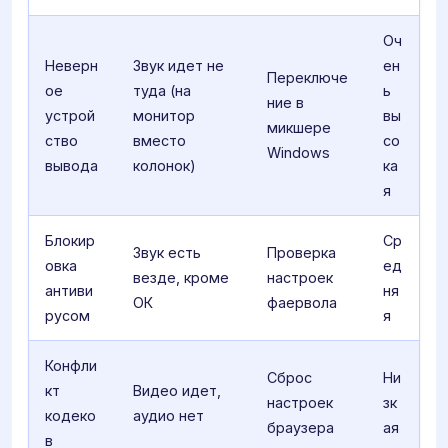
Оч
Неверн
Звук идет не
ен
Переключе
ое
туда (на
ь
ние в
устрой
монитор
вы
микшере
ство
вместо
со
Windows
вывода
колонок)
ка
я
Блокир
Ср
Звук есть
Проверка
овка
ед
везде, кроме
настроек
антиви
ня
ОК
фаервола
русом
я
Конфли
Сброс
Ни
кт
Видео идет,
настроек
зк
кодеко
аудио нет
браузера
ая
в