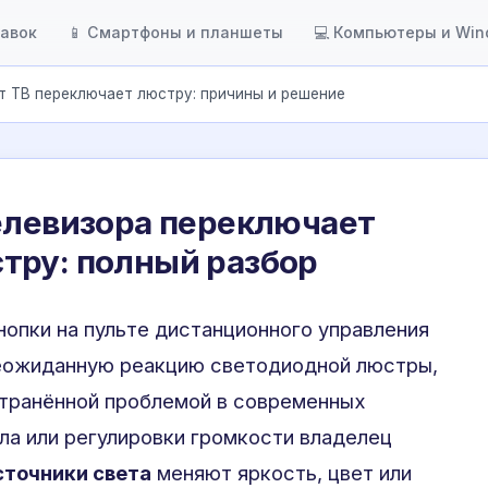
тавок
📱 Смартфоны и планшеты
💻 Компьютеры и Wi
т ТВ переключает люстру: причины и решение
елевизора переключает
тру: полный разбор
нопки на пульте дистанционного управления
еожиданную реакцию светодиодной люстры,
странённой проблемой в современных
ла или регулировки громкости владелец
сточники света
меняют яркость, цвет или