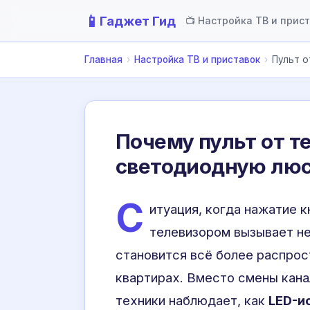
📱
Гаджет Гид
📺 Настройка ТВ и прис
Главная
›
Настройка ТВ и приставок
›
Пульт о
Почему пульт от т
светодиодную люс
С
итуация, когда нажатие к
телевизором вызывает н
становится всё более распро
квартирах. Вместо смены кана
техники наблюдает, как
LED-и