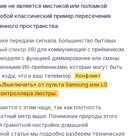
ие не является мистикой или поломкой
собой классический пример пересечения
ченного пространства.
ике передачи сигнала. Большинство бытовых
й спектр (IR)
для коммуникации с приёмником.
 модели с функцией диммирования или смены
венными ИК-приёмниками, которые могут быть
 коды, что и ваш телевизор.
Конфликт
ь/Выключить» от пульта Samsung или LG
контроллера люстры.
аются с этим чаще, так как плотность
ратный метр выше. Понимание природы этого
я грамотной настройки домашней
ной статье мы подробно разберем технические