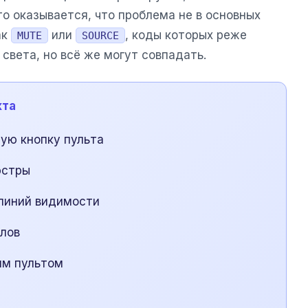
о оказывается, что проблема не в основных
ак
или
, коды которых реже
MUTE
SOURCE
света, но всё же могут совпадать.
кта
ую кнопку пульта
юстры
линий видимости
глов
им пультом