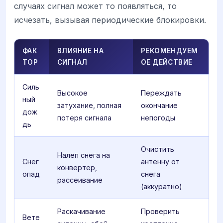
случаях сигнал может то появляться, то
исчезать, вызывая периодические блокировки.
ФАК
ВЛИЯНИЕ НА
РЕКОМЕНДУЕМ
ТОР
СИГНАЛ
ОЕ ДЕЙСТВИЕ
Силь
Высокое
Переждать
ный
затухание, полная
окончание
дож
потеря сигнала
непогоды
дь
Очистить
Налеп снега на
Снег
антенну от
конвертер,
опад
снега
рассеивание
(аккуратно)
Раскачивание
Проверить
Вете