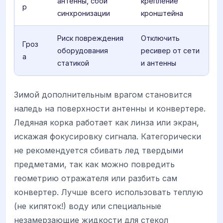
антенны, сбой
крепление
р
синхронизации
кронштейна
Риск повреждения
Отключить
Гроз
оборудования
ресивер от сети
а
статикой
и антенны
Зимой дополнительным врагом становится
наледь на поверхности антенны и конвертере.
Ледяная корка работает как линза или экран,
искажая фокусировку сигнала. Категорически
не рекомендуется сбивать лед твердыми
предметами, так как можно повредить
геометрию отражателя или разбить сам
конвертер. Лучше всего использовать теплую
(не кипяток!) воду или специальные
незамерзающие жидкости для стекол