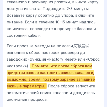
телевизор и ресивер из розетки, выньте карту
доступа из слота. Подождите 2-3 минуты.
Вставьте карту обратно до упора, включите
питание. Если в течение 10-15 минут надпись
не исчезла, переходите к проверке баланса и
состояния кабеля.
Если простые методы не помогли,可以尝试
выполнить сброс настроек ресивера до
заводских (функция «Factory Reset» или «Сброс
настроек»).
Помните, что после сброса вам
придется заново настроить список каналов и,
возможно, время, поэтому заранее запишите
важные параметры.
После сброса запустите
автоматический поиск каналов и дождитесь
окончания процесса.