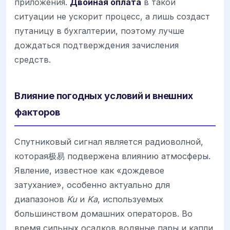
приложения.
Двойная оплата
в такой
ситуации не ускорит процесс, а лишь создаст
путаницу в бухгалтерии, поэтому лучше
дождаться подтверждения зачисления
средств.
Влияние погодных условий и внешних
факторов
Спутниковый сигнал является радиоволной,
которая极易 подвержена влиянию атмосферы.
Явление, известное как «дождевое
затухание», особенно актуально для
диапазонов
Ku
и
Ka
, используемых
большинством домашних операторов. Во
время сильных осадков водяные пары и капли