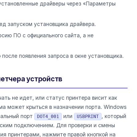
 установленные драйверы через «Параметры
ед запуском установщика драйвера.
рсию ПО с официального сайта, а не
 после появления запроса в окне установщика.
петчера устройств
чать не идет, или статус принтера висит как
ма может крыться в назначении порта. Windows
уальный порт
или
, который
DOT4_001
USBPRINT
ским подключением. Для проверки и смены
ния принтерами, нажмите правой кнопкой на