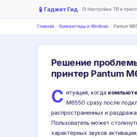
📱
Гаджет Гид
📺 Настройка ТВ и прис
Главная
›
Компьютеры и Windows
›
Pantum M6
Решение проблемы
принтер Pantum M
С
итуация, когда
компьюте
M6550 сразу после подкл
распространенных и раздража
Пользователь может столкнуть
характерных звуков активации