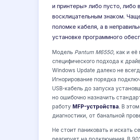
и принтеры» либо пусто, либо
восклицательным знаком. Чаще
поломке кабеля, а в неправил
установке программного обесп
Модель
Pantum M6550
, как и е
специфического подхода к драй
Windows Update далеко не всег
Игнорирование порядка подключ
USB-кабель до запуска установ
но ошибочно назначить стандар
работу
MFP-устройства
. В это
диагностики, от банальной пров
Не стоит паниковать и искать с
реагирует на подключения. В 9