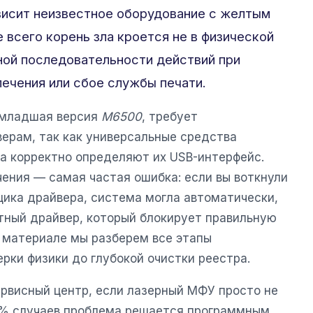
 висит неизвестное оборудование с желтым
 всего корень зла кроется не в физической
ьной последовательности действий при
ечения или сбое службы печати.
ё младшая версия
M6500
, требует
верам, так как универсальные средства
да корректно определяют их USB-интерфейс.
ения — самая частая ошибка: если вы воткнули
щика драйвера, система могла автоматически,
тный драйвер, который блокирует правильную
м материале мы разберем все этапы
ерки физики до глубокой очистки реестра.
ервисный центр, если лазерный МФУ просто не
0% случаев проблема решается программным