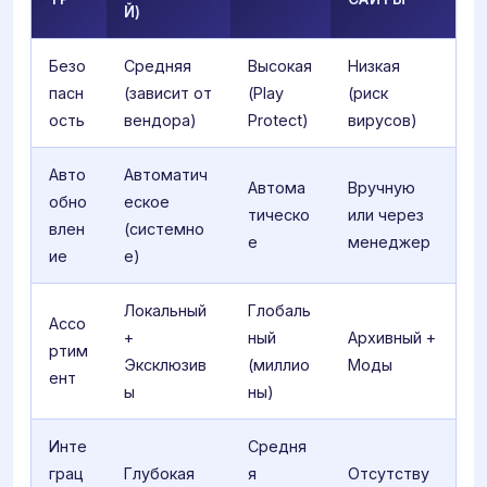
Й)
Безо
Средняя
Высокая
Низкая
пасн
(зависит от
(Play
(риск
ость
вендора)
Protect)
вирусов)
Авто
Автоматич
Автома
Вручную
обно
еское
тическо
или через
влен
(системно
е
менеджер
ие
е)
Локальный
Глобаль
Ассо
+
ный
Архивный +
ртим
Эксклюзив
(миллио
Моды
ент
ы
ны)
Инте
Средня
грац
Глубокая
я
Отсутству