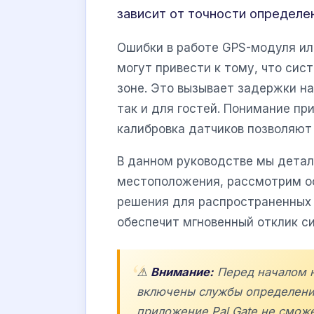
зависит от точности определе
Ошибки в работе GPS-модуля ил
могут привести к тому, что сис
зоне. Это вызывает задержки на
так и для гостей. Понимание п
калибровка датчиков позволяют
В данном руководстве мы детал
местоположения, рассмотрим о
решения для распространенных 
обеспечит мгновенный отклик с
⚠️
Внимание:
Перед началом н
включены службы определения
приложение
Pal Gate
не сможе