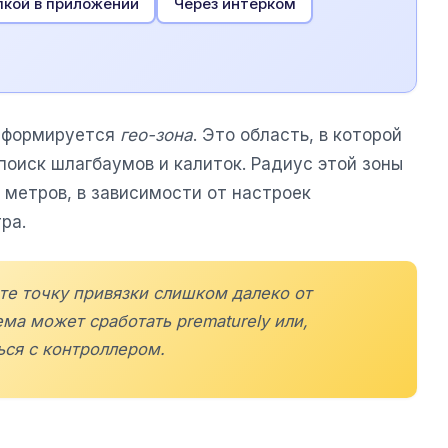
пкой в приложении
Через интерком
е формируется
гео-зона
. Это область, в которой
поиск шлагбаумов и калиток. Радиус этой зоны
 метров, в зависимости от настроек
ра.
те точку привязки слишком далеко от
ема может сработать prematurely или,
ься с контроллером.