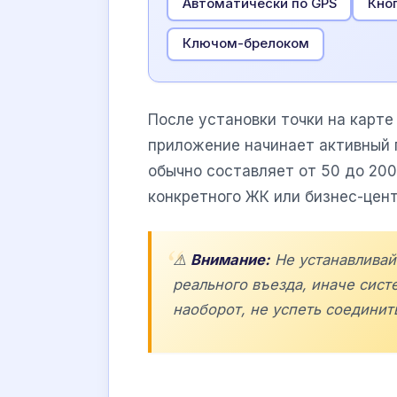
Автоматически по GPS
Кно
Ключом-брелоком
После установки точки на карт
приложение начинает активный 
обычно составляет от 50 до 200
конкретного ЖК или бизнес-цент
⚠️
Внимание:
Не устанавливай
реального въезда, иначе сист
наоборот, не успеть соединит