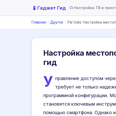
📱
Гаджет Гид
📺 Настройка ТВ и прис
Главная
›
Другое
›
Pal Gate: Настройка мест
Настройка местопо
гид
У
правление доступом чер
требует не только надежн
программной конфигурации. М
становятся ключевым инструме
помощью смартфона. Однако и