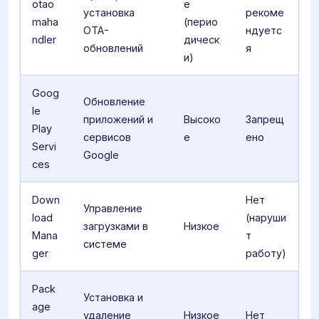
otao
е
установка
рекоме
maha
(перио
OTA-
ндуетс
ndler
дическ
обновлений
я
и)
Goog
Обновление
le
приложений и
Высоко
Запрещ
Play
сервисов
е
ено
Servi
Google
ces
Down
Нет
Управление
load
(наруши
загрузками в
Низкое
Mana
т
системе
ger
работу)
Pack
Установка и
age
удаление
Низкое
Нет