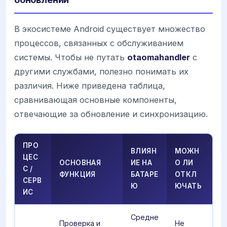
В экосистеме Android существует множество
процессов, связанных с обслуживанием
системы. Чтобы не путать
otaomahandler
с
другими службами, полезно понимать их
различия. Ниже приведена таблица,
сравнивающая основные компоненты,
отвечающие за обновление и синхронизацию.
ПРО
ВЛИЯН
МОЖН
ЦЕС
ОСНОВНАЯ
ИЕ НА
О ЛИ
С /
ФУНКЦИЯ
БАТАРЕ
ОТКЛ
СЕРВ
Ю
ЮЧАТЬ
ИС
Средне
Проверка и
Не