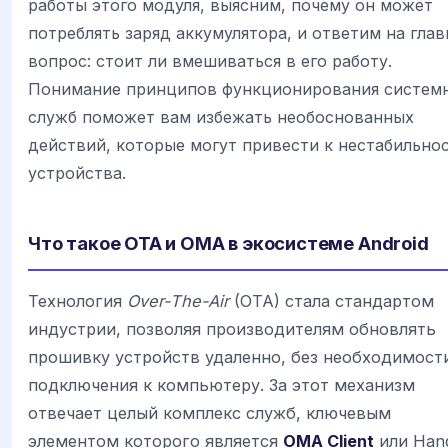
работы этого модуля, выясним, почему он может
потреблять заряд аккумулятора, и ответим на гла
вопрос: стоит ли вмешиваться в его работу.
Понимание принципов функционирования систем
служб поможет вам избежать необоснованных
действий, которые могут привести к нестабильно
устройства.
Что такое OTA и OMA в экосистеме Android
Технология
Over-The-Air
(OTA) стала стандартом
индустрии, позволяя производителям обновлять
прошивку устройств удаленно, без необходимост
подключения к компьютеру. За этот механизм
отвечает целый комплекс служб, ключевым
элементом которого является
OMA Client
или Hand