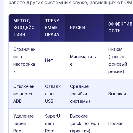
работе других системных служб, зависящих от OM
МЕТОД
ТРЕБУ
ЭФФЕКТИВ
ВОЗДЕЙС
ЕМЫЕ
РИСКИ
ОСТЬ
ТВИЯ
ПРАВА
Ограничен
Низкая
ие в
Минимальны
(только
Нет
настройка
е
фоновый
х
режим)
Отключен
Отладк
Средние
ие через
а по
(ошибки
Высокая
ADB
USB
системы)
Удаление
SuperU
Высокие
через
ser /
(brick, потеря
Полная
Root
Root
гарантии)