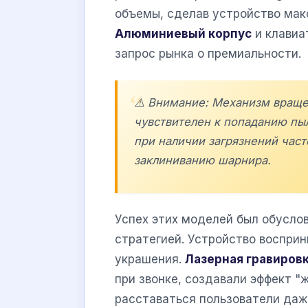
объемы, сделав устройство мак
Алюминиевый корпус
и клавиа
запрос рынка о премиальности.
⚠️ Внимание: Механизм враще
чувствителен к попаданию пыл
при наличии загрязнений час
заклиниванию шарнира.
Успех этих моделей был обуслов
стратегией. Устройство воспри
украшения.
Лазерная гравиров
при звонке, создавали эффект "
расставаться пользователи даж