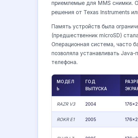
приемлемые для MMS снимки. О
решения от Texas Instruments ил
Память устройств была огранич
(предшественник microSD) стала
Операционная система, часто ба
позволяла устанавливать Java-
телефона.
МОДЕЛ
ГОД
РАЗР
Ь
ВЫПУСКА
ЭКРА
RAZR V3
2004
176×2
ROKR E1
2005
176×2