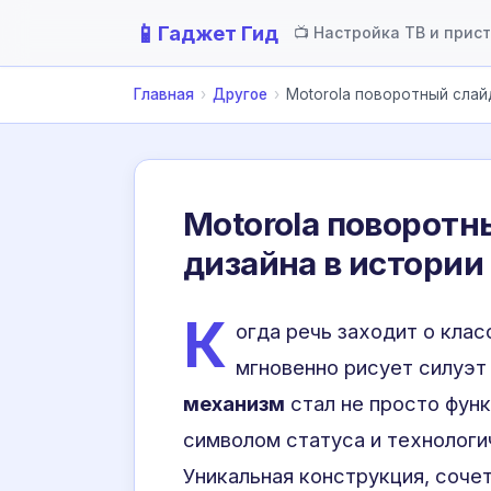
📱
Гаджет Гид
📺 Настройка ТВ и прис
Главная
›
Другое
›
Motorola поворотный сла
Motorola поворотн
дизайна в истории
К
огда речь заходит о кла
мгновенно рисует силуэ
механизм
стал не просто фун
символом статуса и технологи
Уникальная конструкция, соче