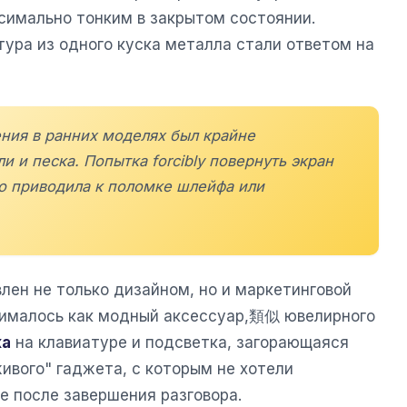
симально тонким в закрытом состоянии.
тура из одного куска металла стали ответом на
ния в ранних моделях был крайне
и и песка. Попытка forcibly повернуть экран
то приводила к поломке шлейфа или
лен не только дизайном, но и маркетинговой
нималось как модный аксессуар,類似 ювелирного
ка
на клавиатуре и подсветка, загорающаяся
живого" гаджета, с которым не хотели
е после завершения разговора.