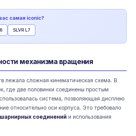
вас самая iconic?
6
SLVR L7
ности механизма вращения
тв лежала сложная кинематическая схема. В
к, где две половинки соединены простым
использовалась система, позволяющая дисплею
ие относительно оси корпуса. Это требовало
шарнирных соединений
и использования