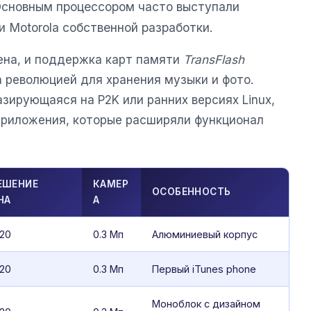
сновным процессором часто выступали
и Motorola собственной разработки.
ена, и поддержка карт памяти
TransFlash
 революцией для хранения музыки и фото.
зирующаяся на P2K или ранних версиях Linux,
приложения, которые расширяли функционал
ЕШЕНИЕ
КАМЕР
ОСОБЕННОСТЬ
НА
А
20
0.3 Мп
Алюминиевый корпус
20
0.3 Мп
Первый iTunes phone
Моноблок с дизайном