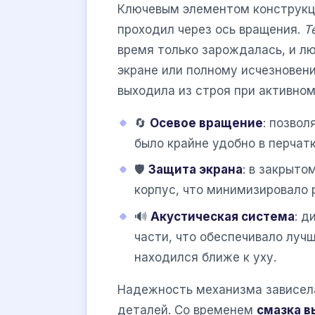
Ключевым элементом конструкци
проходил через ось вращения.
Т
время только зарождалась, и лю
экране или полному исчезновен
выходила из строя при активном
🔄
Осевое вращение
: позво
было крайне удобно в перчатк
🛡️
Защита экрана
: в закрыто
корпус, что минимизировало 
🔊
Акустическая система
: д
части, что обеспечивало лучш
находился ближе к уху.
Надежность механизма зависела
деталей. Со временем
смазка 