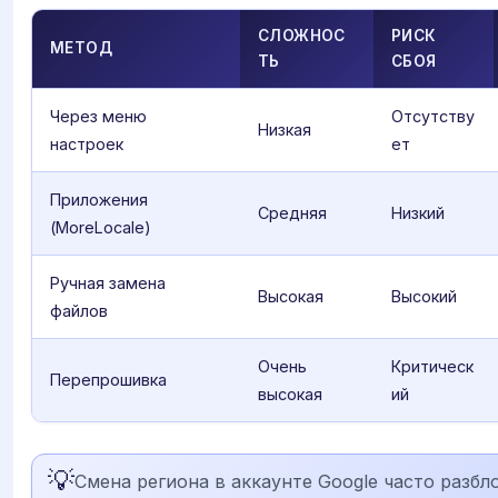
СЛОЖНОС
РИСК
МЕТОД
ТЬ
СБОЯ
Через меню
Отсутству
Низкая
настроек
ет
Приложения
Средняя
Низкий
(MoreLocale)
Ручная замена
Высокая
Высокий
файлов
Очень
Критическ
Перепрошивка
высокая
ий
💡
Смена региона в аккаунте Google часто разбл