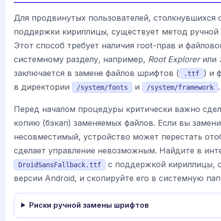
Для продвинутых пользователей, столкнувшихся 
поддержки кириллицы, существует метод ручной 
Этот способ требует наличия root-прав и файлов
системному разделу, например,
Root Explorer
или
заключается в замене файлов шрифтов (
) и 
.ttf
в директории
и
.
/system/fonts
/system/framework
Перед началом процедуры критически важно сде
копию (бэкап) заменяемых файлов. Если вы замен
несовместимый, устройство может перестать отоб
сделает управление невозможным. Найдите в инт
с поддержкой кириллицы, 
DroidSansFallback.ttf
версии Android, и скопируйте его в системную пап
Риски ручной замены шрифтов