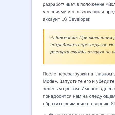
разработчика» в положение «Вкл
условиями использования и пре
аккаунт LG Developer.
⚠️ Внимание: При включении 
потребовать перезагрузки. Не 
рестарта службы отладки не а
После перезагрузки на главном 
Mode». Запустите его и убедите
зеленым цветом. Именно здесь 
понадобится нам на следующем
обратите внимание на версию SD