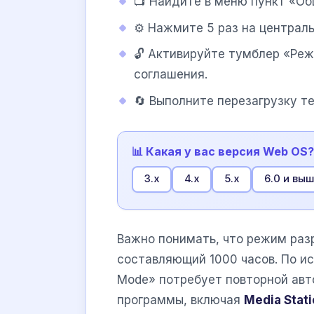
📺 Найдите в меню пункт «Об
⚙️ Нажмите 5 раз на централ
🔓 Активируйте тумблер «Реж
соглашения.
🔄 Выполните перезагрузку т
📊 Какая у вас версия Web OS?
3.x
4.x
5.x
6.0 и вы
Важно понимать, что режим раз
составляющий 1000 часов. По и
Mode» потребует повторной авт
программы, включая
Media Stati