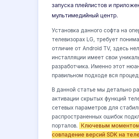
запуска плейлистов и приложе
мультимедийный центр.
Установка данного софта на оп
телевизорах LG, требует поним
отличие от Android TV, здесь не
инсталляции имеет свои уникал
разработчика. Именно этот нюан
правильном подходе вся процед
В данной статье мы детально р
активации скрытых функций теле
сетевых параметров для стабиль
распространенных ошибок подкл
порталов.
Ключевым моментом 
совпадение версий SDK на тел