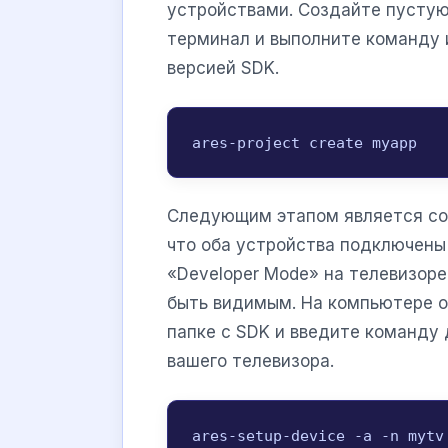
устройствами. Создайте пустую 
терминал и выполните команду 
версией SDK.
ares-project create myapp
Следующим этапом является сое
что оба устройства подключены 
«Developer Mode» на телевизоре
быть видимым. На компьютере о
папке с SDK и введите команду 
вашего телевизора.
ares-setup-device -a -n mytv