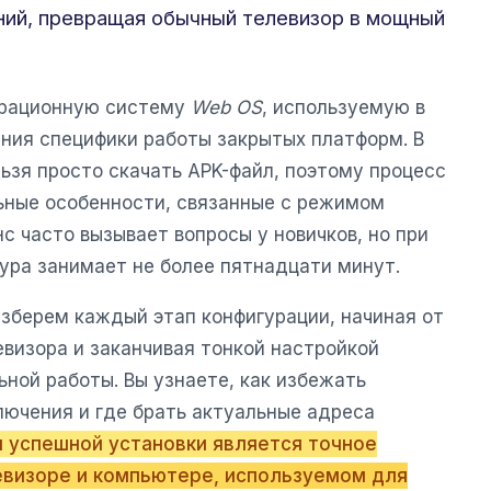
ний, превращая обычный телевизор в мощный
ерационную систему
Web OS
, используемую в
ания специфики работы закрытых платформ. В
льзя просто скачать APK-файл, поэтому процесс
ьные особенности, связанные с режимом
с часто вызывает вопросы у новичков, но при
ура занимает не более пятнадцати минут.
азберем каждый этап конфигурации, начиная от
визора и заканчивая тонкой настройкой
ной работы. Вы узнаете, как избежать
ючения и где брать актуальные адреса
успешной установки является точное
евизоре и компьютере, используемом для