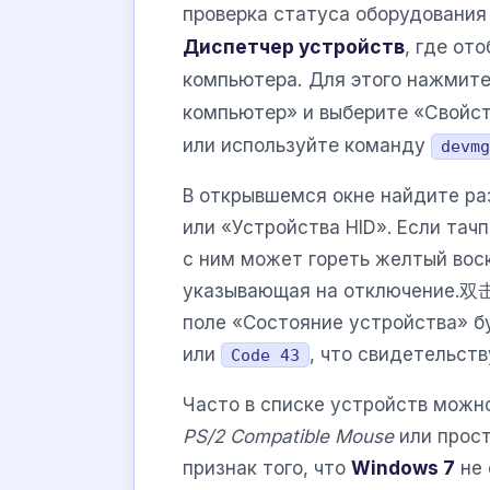
проверка статуса оборудования
Диспетчер устройств
, где от
компьютера. Для этого нажмите
компьютер» и выберите «Свойст
или используйте команду
devmg
В открывшемся окне найдите р
или «Устройства HID». Если тач
с ним может гореть желтый воск
указывающая на отключение.双击 
поле «Состояние устройства» б
или
, что свидетельст
Code 43
Часто в списке устройств можн
PS/2 Compatible Mouse
или прост
признак того, что
Windows 7
не 