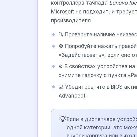
контроллера тачпада
Lenovo Id
Microsoft не подходит, и требуе
производителя.
🔍 Проверьте наличие неизве
🔄 Попробуйте нажать правой
«Задействовать», если оно о
⚙️ В свойствах устройства н
снимите галочку с пункта «Р
💻 Убедитесь, что в BIOS акт
Advanced).
💡
Если в диспетчере устрой
одной категории, это мож
внутри корпуса или выход