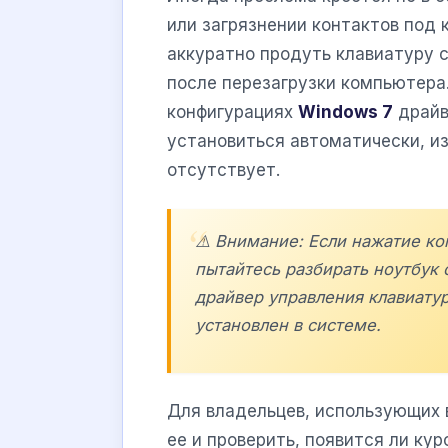
или загрязнении контактов под 
аккуратно продуть клавиатуру 
после перезагрузки компьютера.
конфигурациях
Windows 7
драйв
установиться автоматически, из
отсутствует.
⚠️ Внимание: Если нажатие ко
пытайтесь разбирать ноутбук с
драйвер управления клавиату
установлен в системе.
Для владельцев, использующих
ее и проверить, появится ли ку