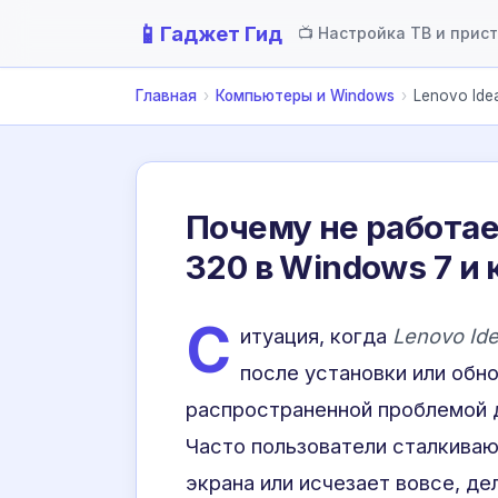
📱
Гаджет Гид
📺 Настройка ТВ и прис
Главная
›
Компьютеры и Windows
›
Lenovo Ide
Почему не работае
320 в Windows 7 и 
С
итуация, когда
Lenovo Id
после установки или обн
распространенной проблемой д
Часто пользователи сталкиваю
экрана или исчезает вовсе, д