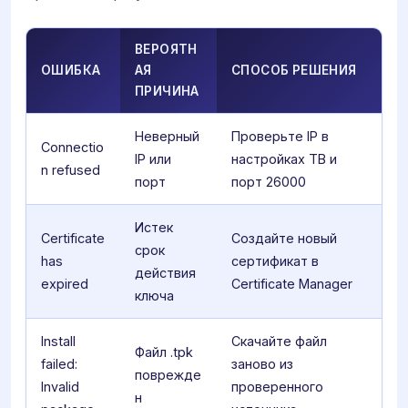
ВЕРОЯТН
ОШИБКА
АЯ
СПОСОБ РЕШЕНИЯ
ПРИЧИНА
Неверный
Проверьте IP в
Connectio
IP или
настройках ТВ и
n refused
порт
порт 26000
Истек
Certificate
Создайте новый
срок
has
сертификат в
действия
expired
Certificate Manager
ключа
Install
Скачайте файл
Файл .tpk
failed:
заново из
поврежде
Invalid
проверенного
н