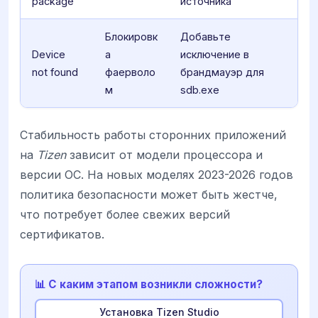
package
источника
Блокировк
Добавьте
Device
а
исключение в
not found
фаерволо
брандмауэр для
м
sdb.exe
Стабильность работы сторонних приложений
на
Tizen
зависит от модели процессора и
версии ОС. На новых моделях 2023-2026 годов
политика безопасности может быть жестче,
что потребует более свежих версий
сертификатов.
📊 С каким этапом возникли сложности?
Установка Tizen Studio