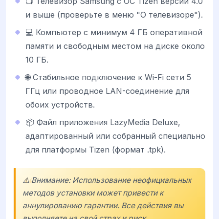
📺 Телевизор Samsung с ОС Tizen версии 4.0
и выше (проверьте в меню "О телевизоре").
💻 Компьютер с минимум 4 ГБ оперативной
памяти и свободным местом на диске около
10 ГБ.
🌐 Стабильное подключение к Wi-Fi сети 5
ГГц или проводное LAN-соединение для
обоих устройств.
📦 Файл приложения LazyMedia Deluxe,
адаптированный или собранный специально
для платформы Tizen (формат .tpk).
⚠️ Внимание: Использование неофициальных
методов установки может привести к
аннулированию гарантии. Все действия вы
выполняете на свой страх и риск.