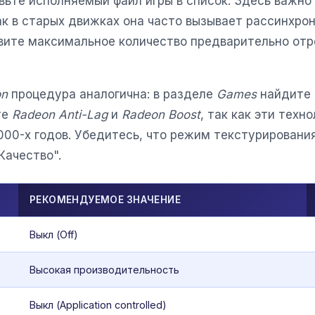
вьте исполняемый файл игры в список. Здесь важно
как в старых движках она часто вызывает рассинхро
овите максимальное количество предварительно от
on
процедура аналогична: в разделе
Games
найдите 
те
Radeon Anti-Lag
и
Radeon Boost
, так как эти техн
000-х годов. Убедитесь, что режим текстурировани
Качество".
РЕКОМЕНДУЕМОЕ ЗНАЧЕНИЕ
Выкл (Off)
Высокая производительность
Выкл (Application controlled)