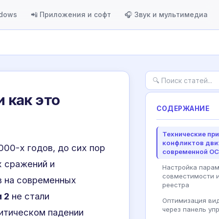
ndows
📲 Приложения и софт
🎧 Звук и мультимедиа
 как это
СОДЕРЖАНИЕ
Технические пр
конфликтов дви
00-х годов, до сих пор
современной ОС
х сражений и
Настройка пара
совместимости и
в на современных
реестра
 2
не стали
Оптимизация ви
через панель уп
итическом падении