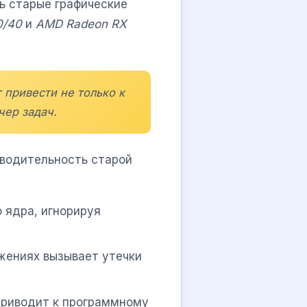
ь старые графические
0/40
и
AMD Radeon RX
 привести не только к
чер задач.
зводительность старой
 ядра, игнорируя
ожениях вызывает утечки
 приводит к программному