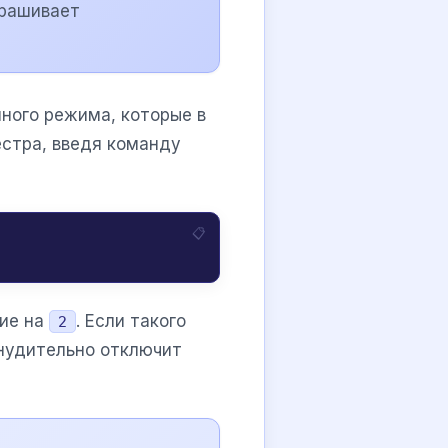
прашивает
ного режима, которые в
естра, введя команду
ние на
. Если такого
2
инудительно отключит