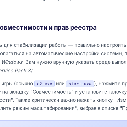
овместимости и прав реестра
ь для стабилизации работы — правильно настроит
олагаться на автоматические настройки системы, т
ю
Windows
. Вам нужно вручную указать среде выпол
rvice Pack 3)
.
 игры (обычно
или
), нажмите п
c2.exe
start.exe
 на вкладку "Совместимость" и установите галочк
сти". Также критически важно нажать кнопку "Из
лить режим масштабирования", выбрав в списке "П