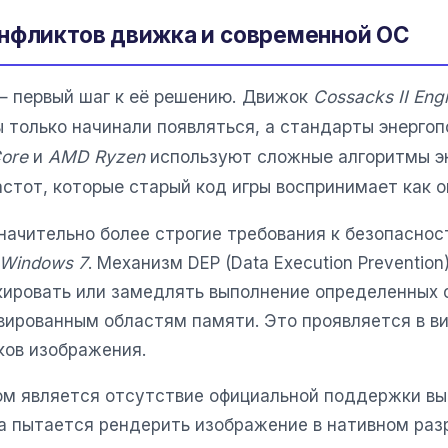
онфликтов движка и современной ОС
 первый шаг к её решению. Движок
Cossacks II Eng
 только начинали появляться, а стандарты энерго
Core
и
AMD Ryzen
используют сложные алгоритмы э
стот, которые старый код игры воспринимает как о
начительно более строгие требования к безопасно
Windows 7
. Механизм DEP (Data Execution Prevention
окировать или замедлять выполнение определенных 
вированным областям памяти. Это проявляется в ви
вков изображения.
м является отсутствие официальной поддержки вы
а пытается рендерить изображение в нативном раз