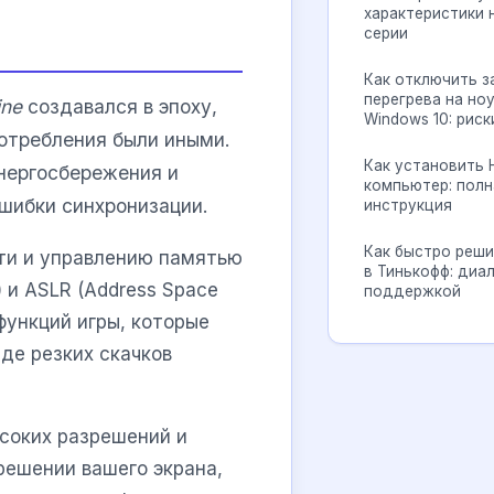
характеристики 
серии
Как отключить з
перегрева на но
ine
создавался в эпоху,
Windows 10: рис
потребления были иными.
Как установить 
нергосбережения и
компьютер: полн
шибки синхронизации.
инструкция
Как быстро реш
сти и управлению памятью
в Тинькофф: диал
) и ASLR (Address Space
поддержкой
функций игры, которые
де резких скачков
соких разрешений и
решении вашего экрана,