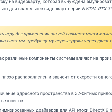
узку на видеокарту, которая вынуждена эмулироват
льно для владельцев видеокарт серии
NVIDIA RTX 3
ть игру без применения патчей совместимости может
нию системы, требующему перезагрузки через диспет
ак различные компоненты системы влияют на прои
 плохо распараллелен и зависит от скорости одного
ничение адресного пространства в 32-битных прил
тве юнитов.
птимизированных драйверов для API эпохи DirectX 9