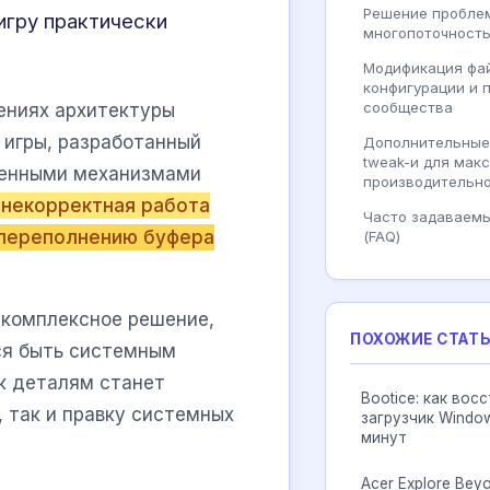
Решение пробле
игру практически
многопоточност
Модификация фа
конфигурации и 
сообщества
ениях архитектуры
 игры, разработанный
Дополнительные
tweak-и для мак
еменными механизмами
производительн
 некорректная работа
Часто задаваем
к переполнению буфера
(FAQ)
 комплексное решение,
ПОХОЖИЕ СТАТ
тся быть системным
к деталям станет
Bootice: как вос
 так и правку системных
загрузчик Window
минут
Acer Explore Beyo