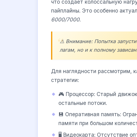
что создает колоссальную нагр
пайплайны. Это особенно актуа
6000/7000
.
⚠️ Внимание: Попытка запусти
лагам, но и к полному зависа
Для наглядности рассмотрим, к
стратегии:
🎮 Процессор: Старый движок
остальные потоки.
💾 Оперативная память: Огра
памяти при большом количес
🖥️ Видеокарта: Отсутствие о