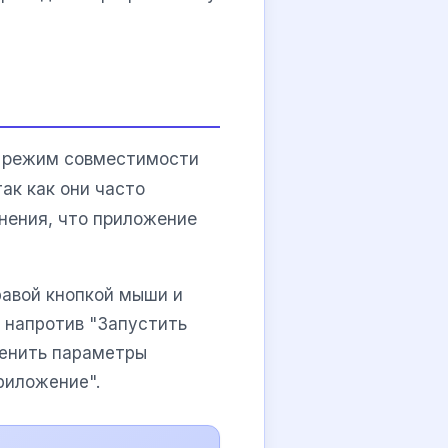
ь режим совместимости
ак как они часто
нения, что приложение
равой кнопкой мыши и
у напротив "Запустить
менить параметры
риложение".