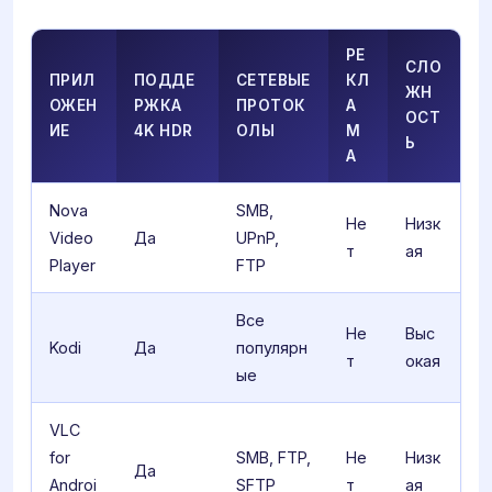
РЕ
СЛО
ПРИЛ
ПОДДЕ
СЕТЕВЫЕ
КЛ
ЖН
ОЖЕН
РЖКА
ПРОТОК
А
ОСТ
ИЕ
4K HDR
ОЛЫ
М
Ь
А
Nova
SMB,
Не
Низк
Video
Да
UPnP,
т
ая
Player
FTP
Все
Не
Выс
Kodi
Да
популярн
т
окая
ые
VLC
for
SMB, FTP,
Не
Низк
Да
Androi
SFTP
т
ая