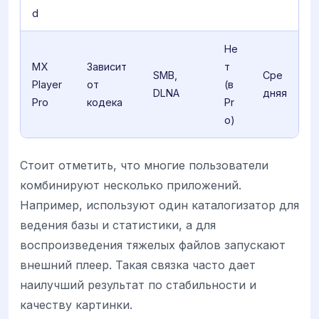
d
Не
MX
Зависит
т
SMB,
Сре
Player
от
(в
DLNA
дняя
Pro
кодека
Pr
o)
Стоит отметить, что многие пользователи
комбинируют несколько приложений.
Например, используют один каталогизатор для
ведения базы и статистики, а для
воспроизведения тяжелых файлов запускают
внешний плеер. Такая связка часто дает
наилучший результат по стабильности и
качеству картинки.