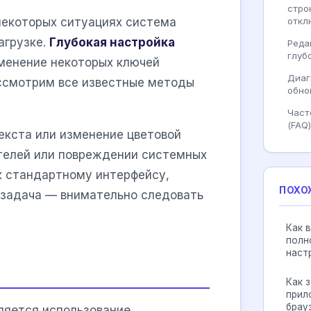
стро
откл
некоторых ситуациях система
агрузке.
Глубокая настройка
Реда
глуб
зменение некоторых ключей
Диаг
ассмотрим все известные методы
обно
Част
(FAQ)
екста или изменение цветовой
ателей или повреждении системных
к стандартному интерфейсу,
ПОХО
а задача — внимательно следовать
Как 
полн
наст
Как з
прил
брау
ляется использование