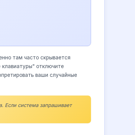
менно там часто скрывается
е клавиатуры" отключите
ерпретировать ваши случайные
а. Если система запрашивает