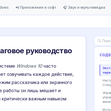
ndows
📲 Приложения и софт
🎧 Звук и мультимедиа
аговое руководство
СОДЕ
системе
Windows 10
часто
Экст
чере
ает озвучивать каждое действие,
Наст
ежим рассказчика или экранного
Спец
е работы он лишь мешает и
Упра
упра
ся критически важным навыком
мен
Испо