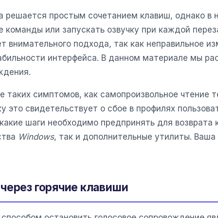
а решается простым сочетанием клавиш, однако в 
 команды или запускать озвучку при каждой перез
т внимательного подхода, так как неправильное и
абильности интерфейса. В данном материале мы р
ждения.
е таких симптомов, как самопроизвольное чтение т
ку это свидетельствует о сбое в профилях пользов
 какие шаги необходимо предпринять для возврата 
ства
Windows
, так и дополнительные утилиты. Ваш
через горячие клавиши
способом остановить голосовое сопровождение яв