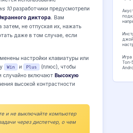
s 10
разработчики предусмотрели
Акус
подк
Экранного диктора
. Вам
напр
 а затем, не отпуская их, нажать
Инст
тать даже в том случае, если
джой
наст
Игра 
зменены настройки клавиатуры или
Топ-
шу
и
(плюс), чтобы
Win
Plus
Andro
ли случайно включают
Высокую
ючения высокой контрастности
йте и не выключайте компьютер
задачи через диспетчер, о чем