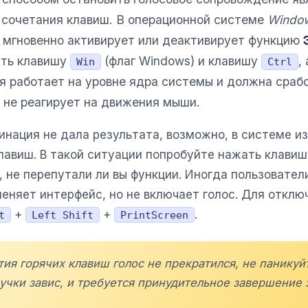
 сочетания клавиш. В операционной системе
Window
й мгновенно активирует или деактивирует функцию
ать клавишу
(флаг Windows) и клавишу
,
Win
Ctrl
я работает на уровне ядра системы и должна срабо
и не реагирует на движения мыши.
инация не дала результата, возможно, в системе и
лавиш. В такой ситуации попробуйте нажать клави
, не перепутали ли вы функции. Иногда пользовате
 меняет интерфейс, но не включает голос. Для откл
+
+
.
t
Left Shift
PrintScreen
тия горячих клавиш голос не прекратился, не панику
учки завис, и требуется принудительное завершение 