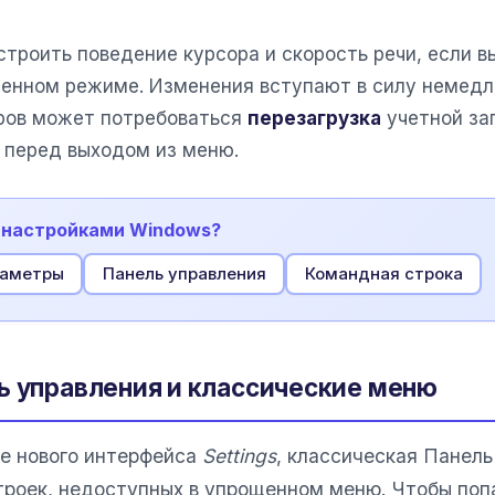
троить поведение курсора и скорость речи, если в
иченном режиме. Изменения вступают в силу немедл
ров может потребоваться
перезагрузка
учетной за
 перед выходом из меню.
ь настройками Windows?
аметры
Панель управления
Командная строка
ь управления и классические меню
е нового интерфейса
Settings
, классическая Панель
троек, недоступных в упрощенном меню. Чтобы поп