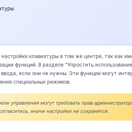
атуры
настройки клавиатуры в том же центре, так как и
вации функций. В разделе "Упростить использовани
 ввода, если они не нужны. Эти функции могут инт
ения специальных режимов.
ели управления могут требовать прав администратор
огласитесь, иначе настройки не сохранятся.