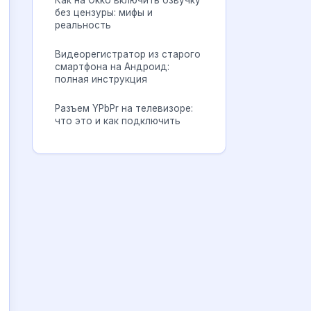
Как на Okko включить озвучку
без цензуры: мифы и
реальность
Видеорегистратор из старого
смартфона на Андроид:
полная инструкция
Разъем YPbPr на телевизоре:
что это и как подключить