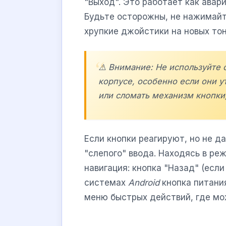
"Выход". Это работает как авар
Будьте осторожны, не нажимайт
хрупкие джойстики на новых то
⚠️ Внимание: Не используйте 
корпусе, особенно если они 
или сломать механизм кнопки
Если кнопки реагируют, но не д
"слепого" ввода. Находясь в р
навигация: кнопка "Назад" (если
системах
Android
кнопка питания
меню быстрых действий, где мо