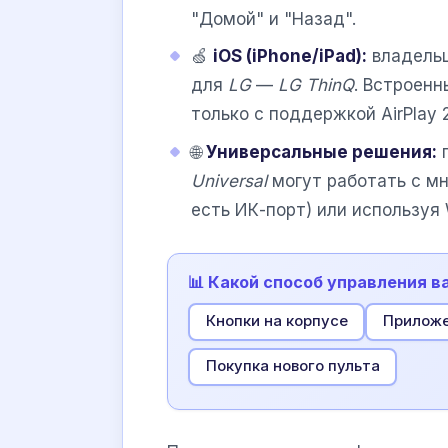
"Домой" и "Назад".
🍏
iOS (iPhone/iPad):
владель
для
LG
—
LG ThinQ
. Встроенн
только с поддержкой AirPlay 2
🌐
Универсальные решения:
п
Universal
могут работать с мн
есть ИК-порт) или используя W
📊 Какой способ управления в
Кнопки на корпусе
Приложе
Покупка нового пульта