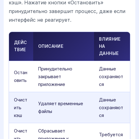
кэш». Нажатие кнопки «Остановить»
принудительно завершит процесс, даже если
интерфейс не реагирует.
ВЛИЯНИЕ
ДЕЙС
ОПИСАНИЕ
НА
ТВИЕ
ДАННЫЕ
Принудительно
Данные
Остан
закрывает
сохраняют
овить
приложение
ся
Очист
Данные
Удаляет временные
ить
сохраняют
файлы
кэш
ся
Очист
Сбрасывает
Требуется
ить
приложение к