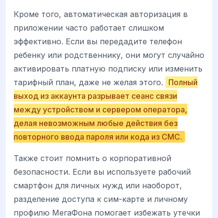
Кроме того, автоматическая авторизация в
приложении часто работает слишком
эффективно. Если вы передадите телефон
ребенку или родственнику, они могут случайно
активировать платную подписку или изменить
тарифный план, даже не желая этого.
Полный
выход из аккаунта разрывает сеанс связи
между устройством и сервером оператора,
делая невозможным любые действия без
повторного ввода пароля или кода из СМС.
Также стоит помнить о корпоративной
безопасности. Если вы используете рабочий
смартфон для личных нужд или наоборот,
разделение доступа к сим-карте и личному
профилю МегаФона помогает избежать утечки