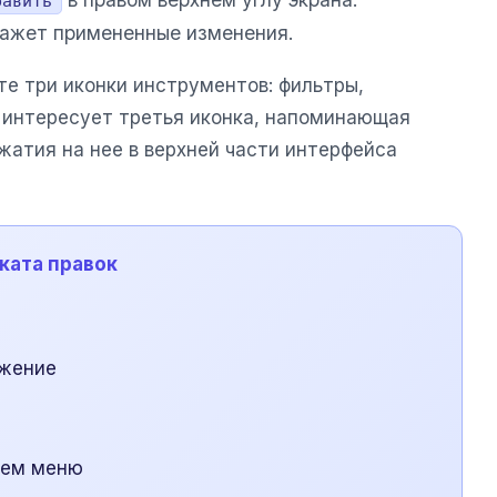
равить
кажет примененные изменения.
те три иконки инструментов: фильтры,
с интересует третья иконка, напоминающая
жатия на нее в верхней части интерфейса
тката правок
ажение
нем меню