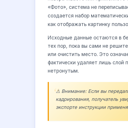
«Фото», система не переписыва
создается набор математически
как отображать картинку польз
Исходные данные остаются в бе
тех пор, пока вы сами не реши
или очистить место. Это означа
фактически удаляет лишь слой п
нетронутым.
⚠️ Внимание: Если вы передал
кадрирования, получатель уви
экспорте инструкции примен