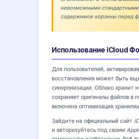
невозможными стандартными 
содержимое корзины перед ф
Использование iCloud Фот
Для пользователей, активиров
восстановления может быть еще
синхронизации. Облако хранит н
сохраняет оригиналы файлов в 
включена оптимизация хранили
Зайдите на официальный сайт
i
и авторизуйтесь под своим
Appl
измененное изображение. Веб-в