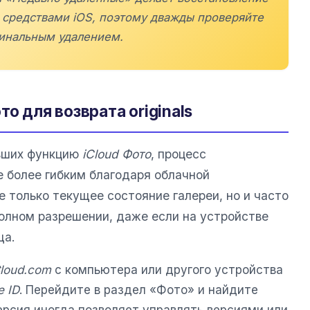
средствами iOS, поэтому дважды проверяйте
инальным удалением.
о для возврата originals
авших функцию
iCloud Фото
, процесс
 более гибким благодаря облачной
е только текущее состояние галереи, но и часто
полном разрешении, даже если на устройстве
ща.
Cloud.com
с компьютера или другого устройства
e ID
. Перейдите в раздел «Фото» и найдите
ерсия иногда позволяет управлять версиями или