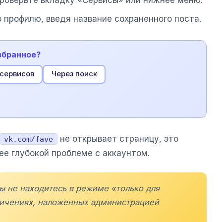
роверьте вкладку «Сервисы» или нижнее меню.
о профилю, введя название сохраненного поста.
збранное?
 сервисов
Через поиск
не открывает страницу, это
vk.com/fave
ее глубокой проблеме с аккаунтом.
вы не находитесь в режиме «только для
ничениях, наложенных администрацией