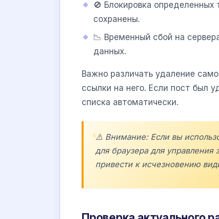
🚫 Блокировка определенных 
сохранены.
📉 Временный сбой на серве
данных.
Важно различать удаление само
ссылки на него. Если пост был 
списка автоматически.
⚠️ Внимание: Если вы исполь
для браузера для управления 
привести к исчезновению вид
Проверка актуального р