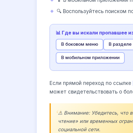
📱 В мобильном приложении п
🔍 Воспользуйтесь поиском п
📊 Где вы искали пропавшее и
В боковом меню
В разделе
В мобильном приложении
Если прямой переход по ссылке
может свидетельствовать о бол
⚠️ Внимание: Убедитесь, что 
чтение» или временных огра
социальной сети.