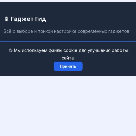
📱 Гаджет Гид
Всё о выборе и тонкой настройке современных гаджетов
Разделы
🍪 Мы используем файлы cookie для улучшения работы
сайта.
📺 Настройка ТВ и приставок
Принять
📱 Смартфоны и планшеты
💻 Компьютеры и Windows
📲 Приложения и софт
🎧 Звук и мультимедиа
🌐 Сети и интернет
Информация