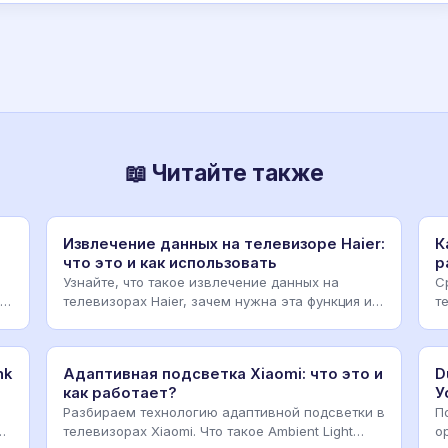
📖 Читайте также
:
Извлечение данных на телевизоре Haier:
К
что это и как использовать
р
Узнайте, что такое извлечение данных на
С
телевизорах Haier, зачем нужна эта функция и
т
как безопасно п
м
nk
Адаптивная подсветка Xiaomi: что это и
D
как работает?
У
Разбираем технологию адаптивной подсветки в
П
а
телевизорах Xiaomi. Что такое Ambient Light
о