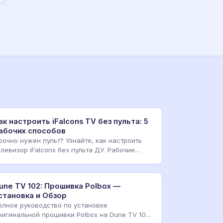
ак настроить iFalcons TV без пульта: 5
абочих способов
рочно нужен пульт? Узнайте, как настроить
елевизор iFalcons без пульта ДУ. Рабочие
етоды через см
une TV 102: Прошивка Polbox —
становка и Обзор
олное руководство по установке
ригинальной прошивки Polbox на Dune TV 102.