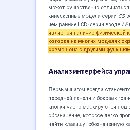
может существенно отличаться 
кинескопные модели серии
CS
р
чем ранние LCD-серии вроде
LE
является наличие физической к
которая на многих моделях ск
совмещена с другими функциям
Анализ интерфейса упра
Первым шагом всегда становитс
передней панели и боковых гра
кнопки часто маскируются под
обозначение, которое легко про
найти клавишу, обозначенную к