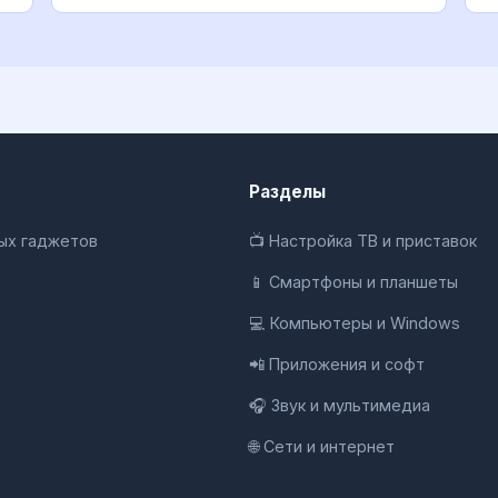
Sensor, как
А
Разделы
ных гаджетов
📺 Настройка ТВ и приставок
📱 Смартфоны и планшеты
💻 Компьютеры и Windows
📲 Приложения и софт
🎧 Звук и мультимедиа
🌐 Сети и интернет