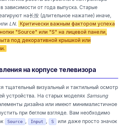
в зависимости от года выпуска. Старые
еагируют на长按 (длительное нажатие) иначе,
или
LN
.
Критически важным фактором успеха
нопки "Source" или "S" на лицевой панели,
рыта под декоративной крышкой или
и.
вления на корпусе телевизора
я тщательный визуальный и тактильный осмотр
ней устройства. На старых моделях
Samsung
 элементы дизайна или имеют минималистичное
пустить при беглом взгляде. Вам необходимо
ак
,
,
или даже просто значок
Source
Input
S