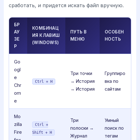
сработать, и придется искать файл вручную.
БР
КОМБИНАЦ
АУ
ПУТЬ В
ОСОБЕН
ИЯ КЛАВИШ
ЗЕ
МЕНЮ
НОСТЬ
(WINDOWS)
Р
Go
ogl
Три точки
Группиро
e
→ История
вка по
Ctrl + H
Chr
→ История
сайтам
om
e
Mo
Три
Умный
zilla
Ctrl +
полоски →
поиск по
Fire
Shift + H
Журнал
тегам
fox