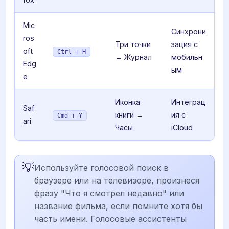
Mic
Синхрони
ros
Три точки
зация с
oft
Ctrl + H
→ Журнал
мобильн
Edg
ым
e
Иконка
Интеграц
Saf
книги →
ия с
Cmd + Y
ari
Часы
iCloud
💡
Используйте голосовой поиск в
браузере или на телевизоре, произнеся
фразу "Что я смотрел недавно" или
название фильма, если помните хотя бы
часть имени. Голосовые ассистенты