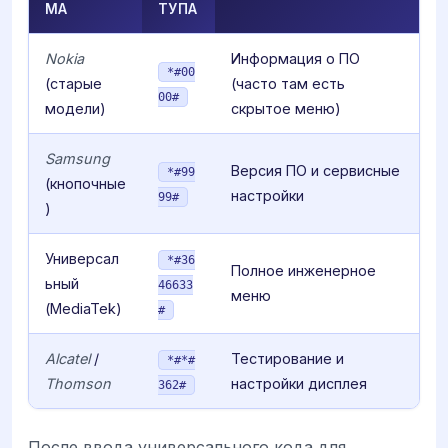
МА
ТУПА
Nokia
Информация о ПО
*#00
(старые
(часто там есть
00#
модели)
скрытое меню)
Samsung
Версия ПО и сервисные
*#99
(кнопочные
настройки
99#
)
Универсал
*#36
Полное инженерное
ьный
46633
меню
(MediaTek)
#
Alcatel
/
Тестирование и
*#*#
Thomson
настройки дисплея
362#
После ввода универсального кода для