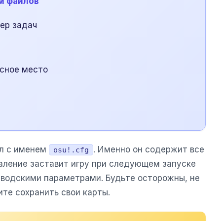
м файлов
чер задач
асное место
йл с именем
. Именно он содержит все
osu!.cfg
даление заставит игру при следующем запуске
заводскими параметрами. Будьте осторожны, не
тите сохранить свои карты.