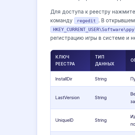
Для доступа к реестру нажмит
команду
. В открывше
regedit
HKEY_CURRENT_USER\Software\ppy
регистрацию игры в системе и 
КЛЮЧ
ТИП
О
РЕЕСТРА
ДАННЫХ
InstallDir
String
Пу
В
LastVersion
String
з
И
UniqueID
String
п