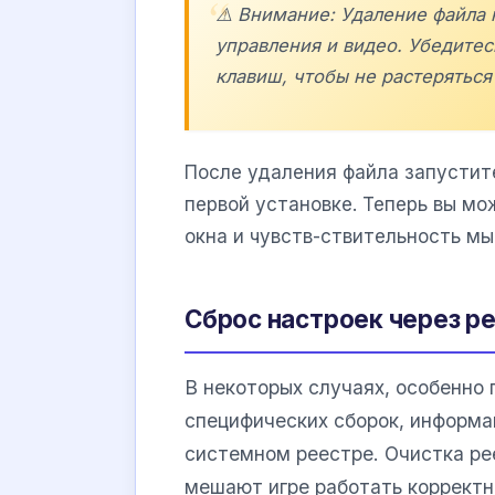
⚠️ Внимание: Удаление файла 
управления и видео. Убедитес
клавиш, чтобы не растеряться
После удаления файла запустите
первой установке. Теперь вы м
окна и чувств-ствительность мы
Сброс настроек через р
В некоторых случаях, особенно 
специфических сборок, информа
системном реестре. Очистка ре
мешают игре работать корректн