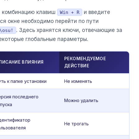
е комбинацию клавиш
и введите
Win + R
мся окне необходимо перейти по пути
. Здесь хранятся ключи, отвечающие за
\osu!
некоторые глобальные параметры.
РЕКОМЕНДУЕМОЕ
ПИСАНИЕ ВЛИЯНИЯ
ДЕЙСТВИЕ
ть к папке установки
Не изменять
ерсия последнего
Можно удалить
апуска
дентификатор
Не трогать
ользователя