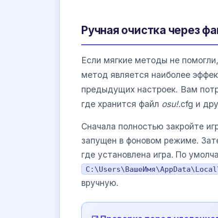
Ручная очистка через ф
Если мягкие методы не помогли
метод является наиболее эффек
предыдущих настроек. Вам потр
где хранится файл
osu!.
cfg и др
Сначала полностью закройте иг
запущен в фоновом режиме. Зат
где установлена игра. По умолч
C:\Users\ВашеИмя\AppData\Local
вручную.