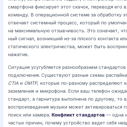
смартфона фиксирует этот скачок, переводя его 
команду. В операционной системе за обработку э
отвечает системный процесс, который по умолча
на максимальную отзывчивость. Это означает, ч
ный сигнал, возникший из-за плохого контакта ил
статического электричества, может быть восприн
нажатие.
Ситуация усугубляется разнообразием стандартов
подключения. Существуют разные схемы распайк
CTIA
и
OMTP
, которые по-разному распределяют 
заземления и микрофона. Если ваш телефон ожида
стандарт, а гарнитура выполнена по другому, то 
воспроизведения музыки может активироваться г
поиск или камера.
Конфликт стандартов
— одна и
частых причин, почему устройство ведет себя не