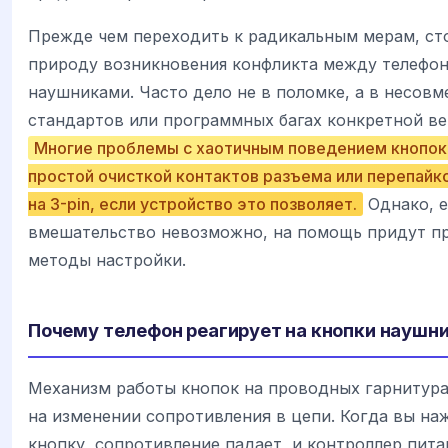
Прежде чем переходить к радикальным мерам, ст
природу возникновения конфликта между телефо
наушниками. Часто дело не в поломке, а в несов
стандартов или программных багах конкретной ве
Многие проблемы с хаотичным поведением кнопо
простой очисткой контактов разъема или перепайк
на 3-pin, если устройство это позволяет.
Однако, 
вмешательство невозможно, на помощь придут п
методы настройки.
Почему телефон реагирует на кнопки наушн
Механизм работы кнопок на проводных гарнитура
на изменении сопротивления в цепи. Когда вы на
кнопку, сопротивление падает, и контроллер пита