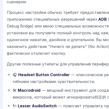
сценарии.
Процесс настройки обычно требует предоставлен
приложению специальных разрешений через
ADB
(
Debug Bridge) или меню специальных возможносте
установки вы получаете полный контроль над каж
одиночное нажатие, двойное и длительное. Вы м
назначить действие "Ничего не делать" (No Action)
фактически отключит кнопку.
Другие полезные утилиты для управления перифер
🎧
Headset Button Controller
— классическое ре
гибкими настройками чувствительности.
🛠️
Macrodroid
— мощный инструмент для созда
макросов, который может игнорировать特定的 с
🔌
Lesser AudioSwitch
— помогает управлять п