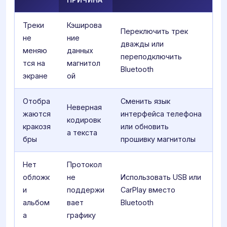
Треки
Кэширова
Переключить трек
не
ние
дважды или
меняю
данных
переподключить
тся на
магнитол
Bluetooth
экране
ой
Отобра
Сменить язык
Неверная
жаются
интерфейса телефона
кодировк
кракозя
или обновить
а текста
бры
прошивку магнитолы
Нет
Протокол
обложк
не
Использовать USB или
и
поддержи
CarPlay вместо
альбом
вает
Bluetooth
а
графику