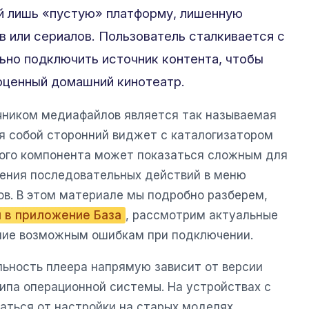
й лишь «пустую» платформу, лишенную
в или сериалов. Пользователь сталкивается с
но подключить источник контента, чтобы
оценный домашний кинотеатр.
чником медиафайлов является так называемая
я собой сторонний виджет с каталогизатором
того компонента может показаться сложным для
лнения последовательных действий в меню
ов. В этом материале мы подробно разберем,
и в приложение База
, рассмотрим актуальные
ние возможным ошибкам при подключении.
льность плеера напрямую зависит от версии
ипа операционной системы. На устройствах с
чаться от настройки на старых моделях