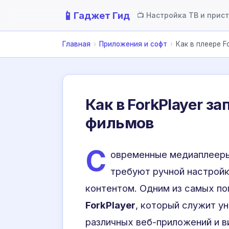
📱
Гаджет Гид
📺 Настройка ТВ и прис
Главная
›
Приложения и софт
›
Как в плеере F
Как в ForkPlayer з
фильмов
С
овременные медиаплееры 
требуют ручной настройк
контентом. Одним из самых по
ForkPlayer
, который служит у
различных веб-приложений и в