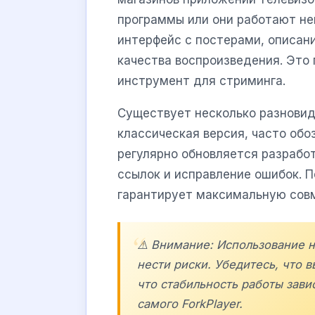
программы или они работают не
интерфейс с постерами, описан
качества воспроизведения. Это
инструмент для стриминга.
Существует несколько разновид
классическая версия, часто об
регулярно обновляется разрабо
ссылок и исправление ошибок. 
гарантирует максимальную совм
⚠️ Внимание: Использование 
нести риски. Убедитесь, что 
что стабильность работы завис
самого ForkPlayer.