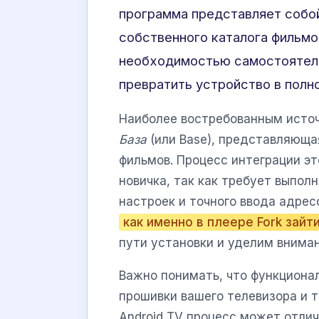
программа представляет собо
собственного каталога фильмо
необходимостью самостоятель
превратить устройство в полн
Наиболее востребованным исто
База
(или Base), представляюща
фильмов. Процесс интеграции э
новичка, так как требует выпо
настроек и точного ввода адрес
как именно в плеере Fork зайт
пути установки и уделим внима
Важно понимать, что функциона
прошивки вашего телевизора и т
Android TV процесс может отли