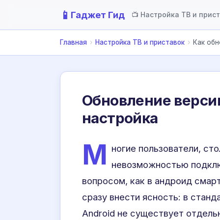
📱
Гаджет Гид
📺 Настройка ТВ и прис
Главная
›
Настройка ТВ и приставок
›
Как обн
Обновление версии 
настройка
М
ногие пользователи, ст
невозможностью подклю
вопросом, как в андроид смартф
сразу внести ясность: в стан
Android не существует отдель