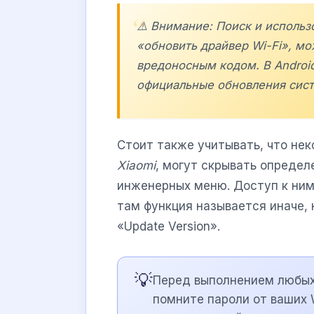
⚠️ Внимание: Поиск и исполь
«обновить драйвер Wi-Fi», мо
вредоносным кодом. В Androi
официальные обновления сис
Стоит также учитывать, что нек
Xiaomi
, могут скрывать опреде
инженерных меню. Доступ к ним
там функция называется иначе, н
«Update Version».
💡
Перед выполнением любых 
помните пароли от ваших W