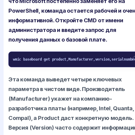
что Microsoft постепенно заменяет его на
PowerShell, команда остается рабочей и оче
информативной. Откройте CMD от имени
администратора и введите запрос для
получения данных о базовой плате.
wmic baseboard get product,Manufacturer,version,serialnumbe
Эта команда выведет четыре ключевых
параметра в чистом виде. Производитель
(Manufacturer) укажет на компанию-
разработчика платы (например, Intel, Quanta,
Compal), а Product даст конкретную модель.
Версия (Version) часто содержит информац