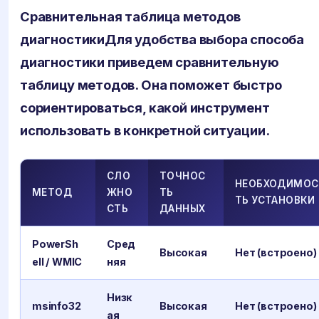
Сравнительная таблица методов
диагностики
Для удобства выбора способа
диагностики приведем сравнительную
таблицу методов. Она поможет быстро
сориентироваться, какой инструмент
использовать в конкретной ситуации.
СЛО
ТОЧНОС
НЕОБХОДИМОС
МЕТОД
ЖНО
ТЬ
ТЬ УСТАНОВКИ
СТЬ
ДАННЫХ
PowerSh
Сред
Высокая
Нет (встроено)
ell / WMIC
няя
Низк
msinfo32
Высокая
Нет (встроено)
ая