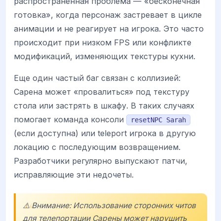
распространенная проблема — «бесконечная
готовка», когда персонаж застревает в цикле
анимации и не реагирует на игрока. Это часто
происходит при низком FPS или конфликте
модификаций, изменяющих текстуры кухни.
Еще один частый баг связан с коллизией:
Сарена может «провалиться» под текстуру
стола или застрять в шкафу. В таких случаях
помогает команда консоли
resetNPC Sarah
(если доступна) или teleport игрока в другую
локацию с последующим возвращением.
Разработчики регулярно выпускают патчи,
исправляющие эти недочеты.
⚠️ Внимание: Использование сторонних читов
для телепортации Сарены может нарушить