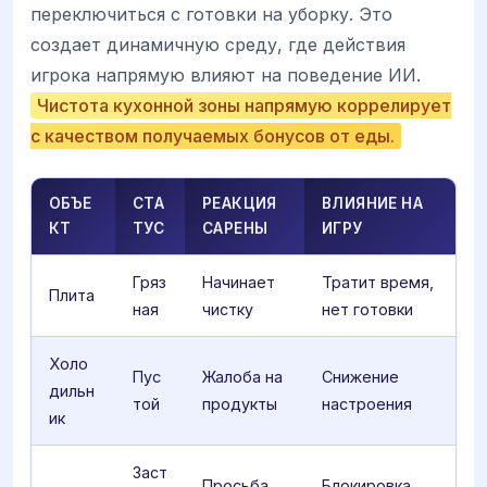
переключиться с готовки на уборку. Это
создает динамичную среду, где действия
игрока напрямую влияют на поведение ИИ.
Чистота кухонной зоны напрямую коррелирует
с качеством получаемых бонусов от еды.
ОБЪЕ
СТА
РЕАКЦИЯ
ВЛИЯНИЕ НА
КТ
ТУС
САРЕНЫ
ИГРУ
Гряз
Начинает
Тратит время,
Плита
ная
чистку
нет готовки
Холо
Пус
Жалоба на
Снижение
дильн
той
продукты
настроения
ик
Заст
Просьба
Блокировка