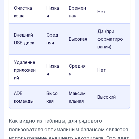
Очистка
Низка
Времен
Нет
кэша
я
ная
Да (при
Внешний
Сред
Высокая
форматиро
USB диск
няя
вании)
Удаление
Низка
Средня
приложен
Нет
я
я
ий
ADB
Высо
Максим
Высокий
команды
кая
альная
Как видно из таблицы, для рядового
пользователя оптимальным балансом является
использование внешнего накопителя. Это дает